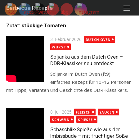
Skip
Barbecue Rezepte
to
content
Zutat:
stückige Tomaten
Posted
3. Februar 2026
DUTCH OVEN
on
WURST
Soljanka aus dem Dutch Oven –
DDR-Klassiker neu entdeckt
Soljanka im Dutch Oven (ft9):
einfaches Rezept für 10–12 Personen
mit Tipps, Varianten und Geschichte des DDR-Klassikers.
Read more
Posted
8. Juli 2025
FLEISCH
SAUCEN
on
SCHWEIN
SPIESSE
Schaschlik-Spieße wie aus der
Imbissbude – mit fruchtiger Soße