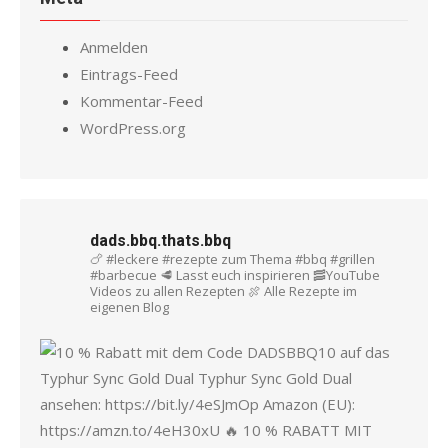
Anmelden
Eintrags-Feed
Kommentar-Feed
WordPress.org
dads.bbq.thats.bbq
🍗 #leckere #rezepte zum Thema #bbq #grillen
#barbecue
🥩 Lasst euch inspirieren
🥓YouTube
Videos zu allen Rezepten
🍖 Alle Rezepte im
eigenen Blog