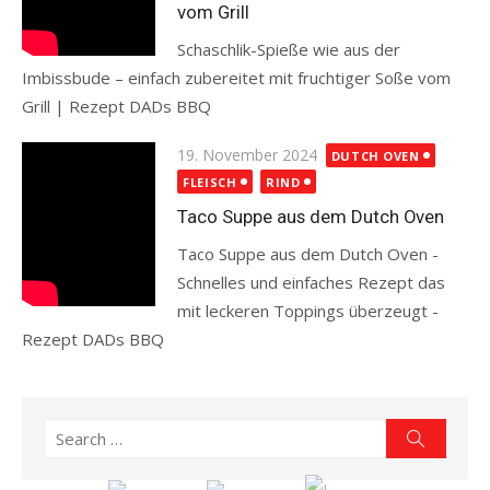
vom Grill
Schaschlik-Spieße wie aus der
Imbissbude – einfach zubereitet mit fruchtiger Soße vom
Grill | Rezept DADs BBQ
Read more
Posted
19. November 2024
DUTCH OVEN
on
FLEISCH
RIND
Taco Suppe aus dem Dutch Oven
Taco Suppe aus dem Dutch Oven -
Schnelles und einfaches Rezept das
mit leckeren Toppings überzeugt -
Rezept DADs BBQ
Read more
Search
Search
for: