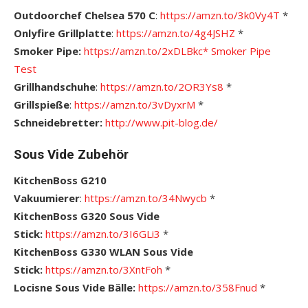
Outdoorchef Chelsea 570 C
:
https://amzn.to/3k0Vy4T
*
Onlyfire Grillplatte
:
https://amzn.to/4g4JSHZ
*
Smoker Pipe:
https://amzn.to/2xDLBkc*
S
moker Pipe
Test
Grillhandschuhe
:
https://amzn.to/2OR3Ys8
*
Grillspieße
:
https://amzn.to/3vDyxrM
*
Schneidebretter:
http://www.pit-blog.de/
Sous Vide Zubehör
KitchenBoss G210
Vakuumierer
:
https://amzn.to/34Nwycb
*
KitchenBoss G320 Sous Vide
Stick:
https://amzn.to/3I6GLi3
*
KitchenBoss G330 WLAN Sous Vide
Stick:
https://amzn.to/3XntFoh
*
Locisne Sous Vide Bälle:
https://amzn.to/358Fnud
*