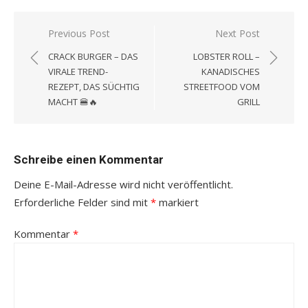
Beitragsnavigation
Previous Post
Next Post
CRACK BURGER – DAS
LOBSTER ROLL –
VIRALE TREND-
KANADISCHES
REZEPT, DAS SÜCHTIG
STREETFOOD VOM
MACHT 🍔🔥
GRILL
Schreibe einen Kommentar
Deine E-Mail-Adresse wird nicht veröffentlicht.
Erforderliche Felder sind mit
*
markiert
Kommentar
*