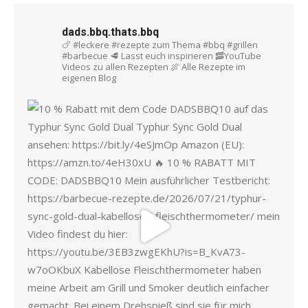
dads.bbq.thats.bbq
🍗 #leckere #rezepte zum Thema #bbq #grillen
#barbecue
🥩 Lasst euch inspirieren
🥓YouTube
Videos zu allen Rezepten
🍖 Alle Rezepte im
eigenen Blog