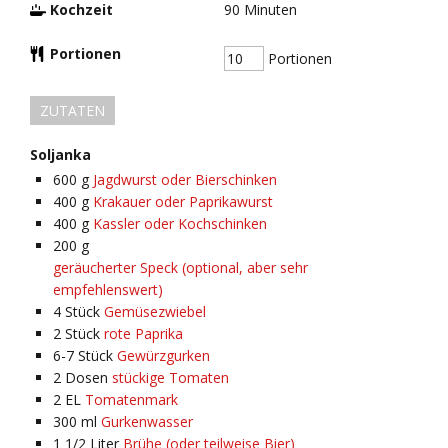
Kochzeit
90
Minuten
Portionen
Portionen
ZUTATEN
Soljanka
600
g
Jagdwurst oder Bierschinken
400
g
Krakauer oder Paprikawurst
400
g
Kassler oder Kochschinken
200
g
geräucherter Speck (optional, aber sehr
empfehlenswert)
4
Stück
Gemüsezwiebel
2
Stück
rote Paprika
6-7
Stück
Gewürzgurken
2
Dosen
stückige Tomaten
2
EL
Tomatenmark
300
ml
Gurkenwasser
1 1/2
Liter
Brühe (oder teilweise Bier)