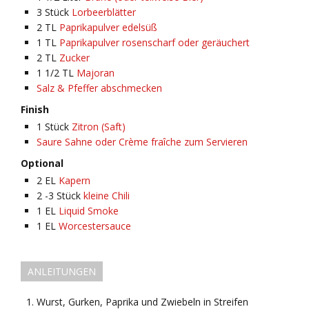
3
Stück
Lorbeerblätter
2
TL
Paprikapulver edelsüß
1
TL
Paprikapulver rosenscharf oder geräuchert
2
TL
Zucker
1 1/2
TL
Majoran
Salz & Pfeffer abschmecken
Finish
1
Stück
Zitron (Saft)
Saure Sahne oder Crème fraîche zum Servieren
Optional
2
EL
Kapern
2 -3
Stück
kleine Chili
1
EL
Liquid Smoke
1
EL
Worcestersauce
ANLEITUNGEN
Wurst, Gurken, Paprika und Zwiebeln in Streifen