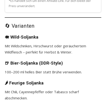
*Es handelt sich um einen Affiliate-Link. Für dich bleibt der
Preis unverändert.
🔄 Varianten
🐗 Wild-Soljanka
Mit Wildschinken, Hirschwurst oder geräuchertem
Wildfleisch – perfekt für Herbst & Winter.
🍺 Bier-Soljanka (DDR-Style)
100–200 ml helles Bier statt Brühe verwenden.
🌶️ Feurige Soljanka
Mit Chili, Cayennepfeffer oder Tabasco scharf
abschmecken.