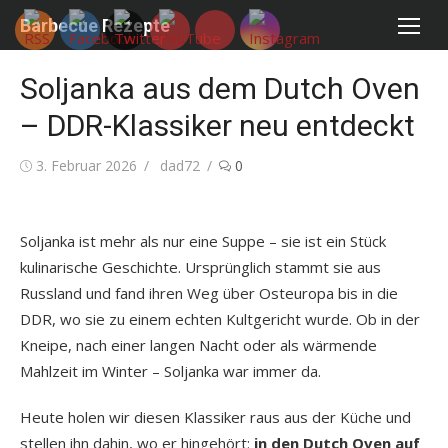
Skip
Barbecue Rezepte
to
content
Soljanka aus dem Dutch Oven
– DDR-Klassiker neu entdeckt
Posted
Author
3. Februar 2026
dad72
0
on
Soljanka ist mehr als nur eine Suppe – sie ist ein Stück
kulinarische Geschichte. Ursprünglich stammt sie aus
Russland und fand ihren Weg über Osteuropa bis in die
DDR, wo sie zu einem echten Kultgericht wurde. Ob in der
Kneipe, nach einer langen Nacht oder als wärmende
Mahlzeit im Winter – Soljanka war immer da.
Heute holen wir diesen Klassiker raus aus der Küche und
stellen ihn dahin, wo er hingehört:
in den Dutch Oven auf