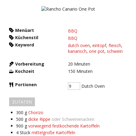
Menüart
BBQ
Küchenstil
BBQ
Keyword
dutch oven
,
eintopf
,
fleisch
,
kanarisch
,
one pot
,
schwein
Vorbereitung
20
Minuten
Kochzeit
150
Minuten
Portionen
Dutch Oven
ZUTATEN
300
g
Chorizo
500
g
dicke Rippe
oder Schweinenacken
900
g
vorwiegend festkochende Kartoffeln
4
Stück
mittelgroße Kartoffeln