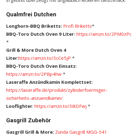
Qualmfrei Dutchen
Longhorn-BBQ Briketts:
Profi Briketts
*
BBQ-Toro Dutch Oven 9 Liter:
https://amzn.to/2PM0zPc
*
Grill & More Dutch Oven 4
Liter:
https://amzn.to/3cCe5jP
*
BBQ-Toro Dutch Oven Einsatz:
https://amzn.to/2PBp4hw
*
Laseraffe Anzündkamin Komplettset:
https://laseraffe.de/produkt/zylinderfoermiger-
sicherheits-anzuendkamin/
Looflighter
:
https://amzn.to/3i8DFwj
*
Gasgrill Zubehör
Gasgrill Grill & More:
Zunda Gasgrill MGG-541