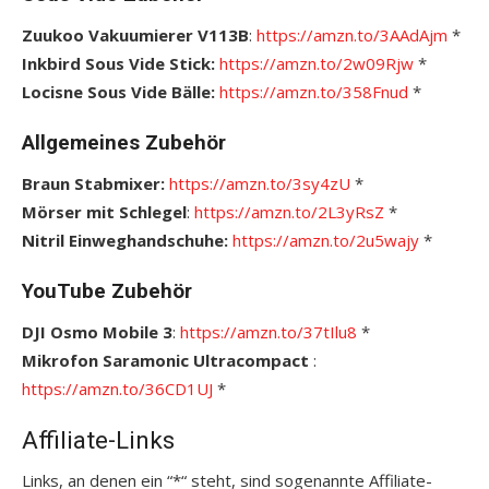
Zuukoo Vakuumierer V113B
:
https://amzn.to/3AAdAjm
*
Inkbird Sous Vide Stick:
https://amzn.to/2w09Rjw
*
Locisne Sous Vide Bälle:
https://amzn.to/358Fnud
*
Allgemeines Zubehör
Braun Stabmixer:
https://amzn.to/3sy4zU
*
Mörser mit Schlegel
:
https://amzn.to/2L3yRsZ
*
Nitril Einweghandschuhe:
https://amzn.to/2u5wajy
*
YouTube Zubehör
DJI Osmo Mobile 3
:
https://amzn.to/37tIlu8
*
Mikrofon Saramonic Ultracompact
:
https://amzn.to/36CD1UJ
*
Affiliate-Links
Links, an denen ein “*“ steht, sind sogenannte Affiliate-