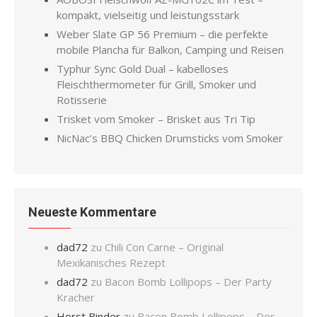
kompakt, vielseitig und leistungsstark
Weber Slate GP 56 Premium – die perfekte
mobile Plancha für Balkon, Camping und Reisen
Typhur Sync Gold Dual – kabelloses
Fleischthermometer für Grill, Smoker und
Rotisserie
Trisket vom Smoker – Brisket aus Tri Tip
NicNac’s BBQ Chicken Drumsticks vom Smoker
Neueste Kommentare
dad72
zu
Chili Con Carne – Original
Mexikanisches Rezept
dad72
zu
Bacon Bomb Lollipops – Der Party
Kracher
Horst Binder
zu
Bacon Bomb Lollipops – Der