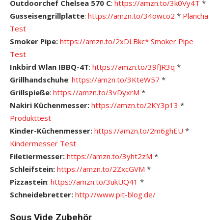
Outdoorchef Chelsea 570 C
:
https://amzn.to/3k0Vy4T
*
Gusseisengrillplatte
:
https://amzn.to/34owco2
*
Plancha
Test
Smoker Pipe:
https://amzn.to/2xDLBkc*
Smoker Pipe
Test
Inkbird Wlan IBBQ-4T
:
https://amzn.to/39fJR3q
*
Grillhandschuhe
:
https://amzn.to/3KteW57
*
Grillspieße
:
https://amzn.to/3vDyxrM
*
Nakiri Küchenmesser:
https://amzn.to/2KY3p13
*
Produkttest
Kinder-Küchenmesser:
https://amzn.to/2m6ghEU
*
Kindermesser Test
Filetiermesser:
https://amzn.to/3yht2zM
*
Schleifstein:
https://amzn.to/2ZxcGVM
*
Pizzastein
:
https://amzn.to/3ukUQ41
*
Schneidebretter:
http://www.pit-blog.de/
Sous Vide Zubehör