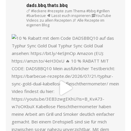
dads.bbq.thats.bbq
🍗 #leckere #rezepte zum Thema #bbq #grillen
#barbecue
🥩 Lasst euch inspirieren
🥓YouTube
Videos zu allen Rezepten
🍖 Alle Rezepte im
eigenen Blog