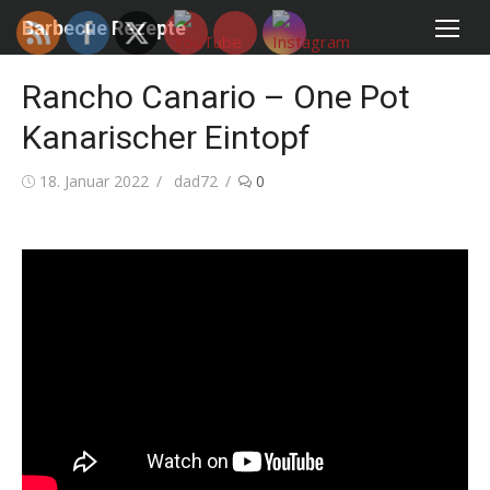
Skip
Barbecue Rezepte
to
content
Rancho Canario – One Pot
Kanarischer Eintopf
Posted
Author
18. Januar 2022
dad72
0
on