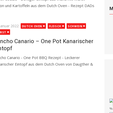
on und Kartoffeln aus dem Dutch Oven - Rezept DADs
M
e
ted
 Januar 2022
DUTCH OVEN
FLEISCH
SCHWEIN
RST
ncho Canario – One Pot Kanarischer
ntopf
cho Canario - One Pot BBQ Rezept - Leckerer
arischer Eintopf aus dem Dutch Oven von Daugther &