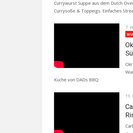
Currywurst Suppe aus dem Dutch Oven
Currysoße & Toppings. Einfaches Stre
Pos
7. 
on
WU
Ok
Sü
Okr
Wur
Küche von DADs BBQ
Read more
Pos
19.
on
Ca
Ri
Car