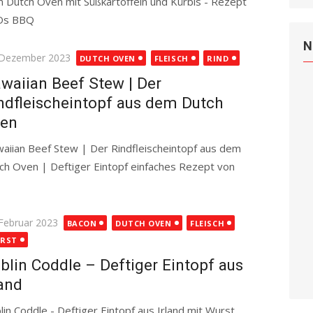
 Dutch Oven mit Süßkartoffeln und Kürbis - Rezept
Ds BBQ
Read more
N
ted
 Dezember 2023
DUTCH OVEN
FLEISCH
RIND
waiian Beef Stew | Der
ndfleischeintopf aus dem Dutch
en
aiian Beef Stew | Der Rindfleischeintopf aus dem
ch Oven | Deftiger Eintopf einfaches Rezept von
ted
 Februar 2023
BACON
DUTCH OVEN
FLEISCH
RST
blin Coddle – Deftiger Eintopf aus
land
lin Coddle - Deftiger Eintopf aus Irland mit Wurst