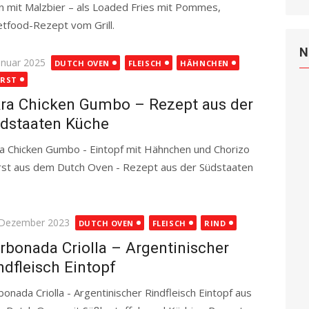
 mit Malzbier – als Loaded Fries mit Pommes,
etfood-Rezept vom Grill.
Read more
N
ted
Januar 2025
DUTCH OVEN
FLEISCH
HÄHNCHEN
RST
ra Chicken Gumbo – Rezept aus der
dstaaten Küche
a Chicken Gumbo - Eintopf mit Hähnchen und Chorizo
st aus dem Dutch Oven - Rezept aus der Südstaaten
ted
 Dezember 2023
DUTCH OVEN
FLEISCH
RIND
rbonada Criolla – Argentinischer
ndfleisch Eintopf
bonada Criolla - Argentinischer Rindfleisch Eintopf aus