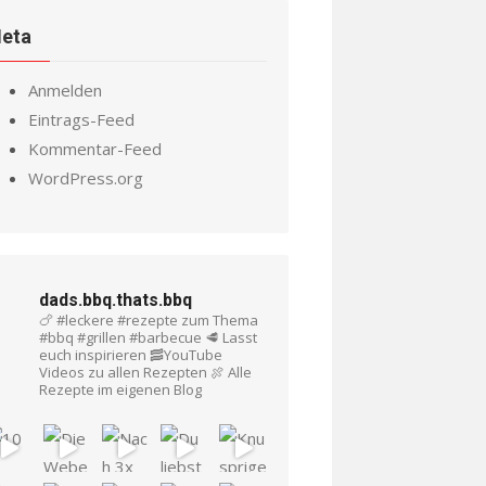
eta
Anmelden
Eintrags-Feed
Kommentar-Feed
WordPress.org
dads.bbq.thats.bbq
🍗 #leckere #rezepte zum Thema
#bbq #grillen #barbecue
🥩 Lasst
euch inspirieren
🥓YouTube
Videos zu allen Rezepten
🍖 Alle
Rezepte im eigenen Blog