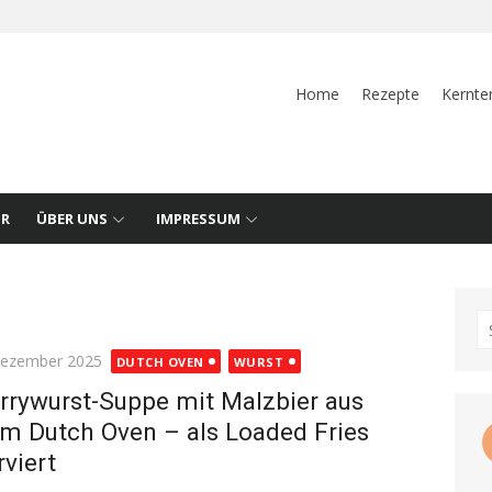
Home
Rezepte
Kernte
UR
ÜBER UNS
IMPRESSUM
S
fo
ted
Dezember 2025
DUTCH OVEN
WURST
rrywurst-Suppe mit Malzbier aus
m Dutch Oven – als Loaded Fries
rviert