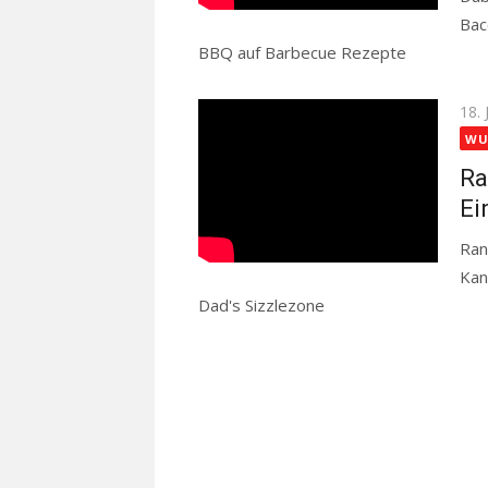
Bac
BBQ auf Barbecue Rezepte
Read mor
Pos
18.
on
WU
Ra
Ei
Ran
Kan
Dad's Sizzlezone
Read more