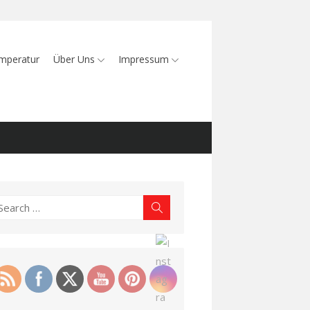
mperatur
Über Uns
Impressum
earch
Search
r: