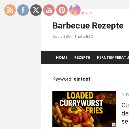
Skip
to
Barbecue Rezepte
content
Dad's BBQ – That's BBQ
HOME
REZEPTE
KERNTEMPERAT
Keyword:
eintopf
Pos
9. 
on
Cu
de
se