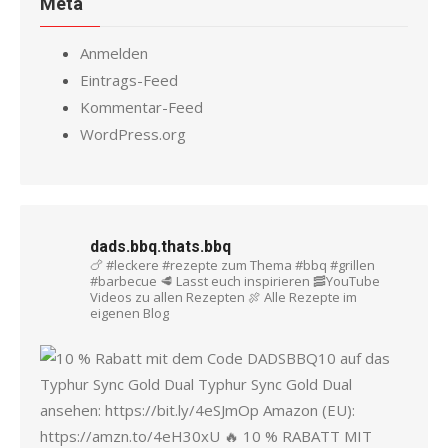
Meta
Anmelden
Eintrags-Feed
Kommentar-Feed
WordPress.org
dads.bbq.thats.bbq
🍗 #leckere #rezepte zum Thema #bbq #grillen
#barbecue
🥩 Lasst euch inspirieren
🥓YouTube
Videos zu allen Rezepten
🍖 Alle Rezepte im
eigenen Blog