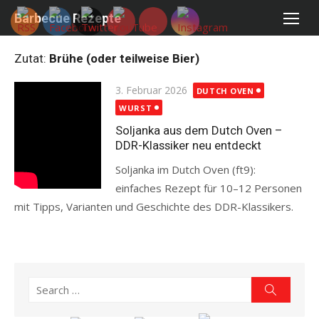
Skip
Barbecue Rezepte
to
content
Zutat:
Brühe (oder teilweise Bier)
Posted
3. Februar 2026
DUTCH OVEN
on
WURST
Soljanka aus dem Dutch Oven –
DDR-Klassiker neu entdeckt
Soljanka im Dutch Oven (ft9):
einfaches Rezept für 10–12 Personen
mit Tipps, Varianten und Geschichte des DDR-Klassikers.
Read more
Search
Search
for: