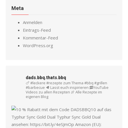
Meta
Anmelden
Eintrags-Feed
Kommentar-Feed
WordPress.org
dads.bbq.thats.bbq
🍗 #leckere #rezepte zum Thema #bbq #grillen
#barbecue
🥩 Lasst euch inspirieren
🥓YouTube
Videos zu allen Rezepten
🍖 Alle Rezepte im
eigenen Blog