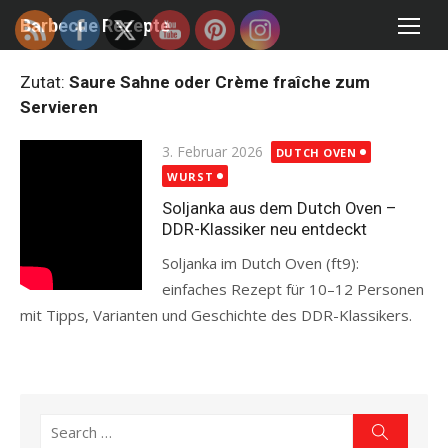
Skip
Barbecue Rezepte
to
content
Zutat:
Saure Sahne oder Crème fraîche zum
Servieren
Posted
3. Februar 2026
DUTCH OVEN
on
WURST
Soljanka aus dem Dutch Oven –
DDR-Klassiker neu entdeckt
Soljanka im Dutch Oven (ft9):
einfaches Rezept für 10–12 Personen
mit Tipps, Varianten und Geschichte des DDR-Klassikers.
Read more
Search
Search