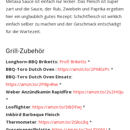
Metaxa Sauce ist einfach nur lecker. Das Fleisch ist super
zart und die Sauce, der Rub, Zwiebeln und Paprika ergeben
hier ein unglaublich gutes Rezept. Schichtfleisch ist wirklich
einfach selber zu machen und der Geschmack entschädigt
für die Wartezeit.
Grill-Zubehör
Longhorn-BBQ Briketts:
Profi Briketts
*
BBQ-Toro Dutch Oven :
https://amzn.to/2PM0zPc
*
BBQ-Toro Dutch Oven Einsatz:
https://amzn.to/2PBp4hw
*
Weber Anzündkamin Rapidfire
:
https://amzn.to/2s2H0Ju
*
Looflighter
:
https://amzn.to/3i8DFwj
*
Inkbird Barbeque Fleisch
Thermometer
:
https://amzn.to/2GloL8q
*
Gusseisengrillplatte
:
https://amzn.to/2wUDYWU
*