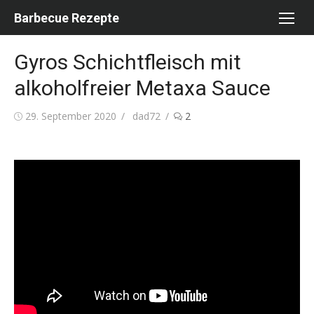
Skip
Barbecue Rezepte
to
content
Gyros Schichtfleisch mit
alkoholfreier Metaxa Sauce
Posted
Author
29. September 2020
dad72
2
on