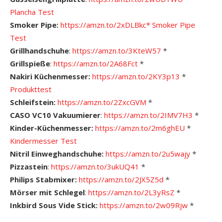
Plancha Test
Smoker Pipe:
https://amzn.to/2xDLBkc*
Smoker Pipe
Test
Grillhandschuhe
:
https://amzn.to/3KteW57
*
Grillspieße
:
https://amzn.to/2A68Fct
*
Nakiri Küchenmesser:
https://amzn.to/2KY3p13
*
Produkttest
Schleifstein:
https://amzn.to/2ZxcGVM
*
CASO VC10 Vakuumierer
:
https://amzn.to/2IMV7H3
*
Kinder-Küchenmesser:
https://amzn.to/2m6ghEU
*
Kindermesser Test
Nitril Einweghandschuhe:
https://amzn.to/2u5wajy
*
Pizzastein
:
https://amzn.to/3ukUQ41
*
Philips Stabmixer:
https://amzn.to/2JX5Z5d
*
Mörser mit Schlegel
:
https://amzn.to/2L3yRsZ
*
Inkbird Sous Vide Stick:
https://amzn.to/2w09Rjw
*