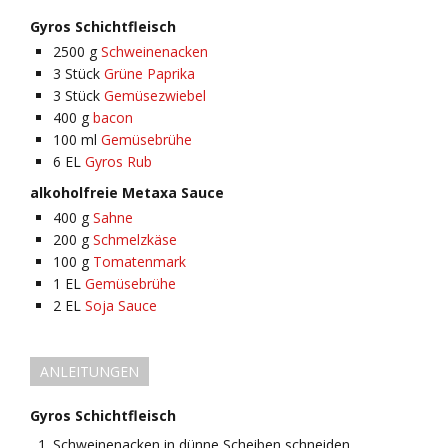
Gyros Schichtfleisch
2500
g
Schweinenacken
3
Stück
Grüne Paprika
3
Stück
Gemüsezwiebel
400
g
bacon
100
ml
Gemüsebrühe
6
EL
Gyros Rub
alkoholfreie Metaxa Sauce
400
g
Sahne
200
g
Schmelzkäse
100
g
Tomatenmark
1
EL
Gemüsebrühe
2
EL
Soja Sauce
ANLEITUNGEN
Gyros Schichtfleisch
Schweinenacken in dünne Scheiben schneiden,