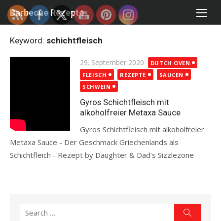
Skip
Barbecue Rezepte
to
content
Keyword:
schichtfleisch
Posted
29. September 2020
DUTCH OVEN
on
FLEISCH
REZEPTE
SAUCEN
SCHWEIN
Gyros Schichtfleisch mit
alkoholfreier Metaxa Sauce
Gyros Schichtfleisch mit alkoholfreier
Metaxa Sauce - Der Geschmack Griechenlands als
Schichtfleich - Rezept by Daughter & Dad's Sizzlezone
Read more
Search
Search