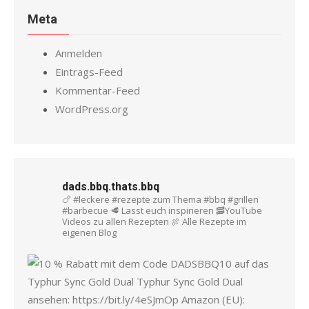
Meta
Anmelden
Eintrags-Feed
Kommentar-Feed
WordPress.org
dads.bbq.thats.bbq
🍗 #leckere #rezepte zum Thema #bbq #grillen
#barbecue
🥩 Lasst euch inspirieren
🥓YouTube
Videos zu allen Rezepten
🍖 Alle Rezepte im
eigenen Blog