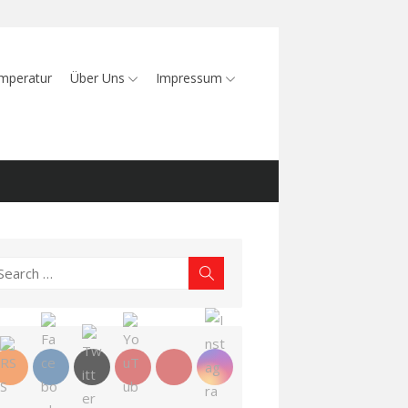
mperatur
Über Uns
Impressum
earch
Search
r: