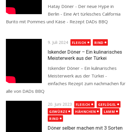
Hatay Döner - Der neue Hype in
Berlin - Eine Art türkisches California
Burito mit Pommes und Käse - Rezept DADs BBQ
Read more
Posted
9. Juli 2024
FLEISCH
RIND
on
Iskender Döner – Ein kulinarisches
Meisterwerk aus der Türkei
Iskender Döner – Ein kulinarisches
Meisterwerk aus der Türkei -
einfaches Rezept zum nachmachen für
alle von DADs BBQ
Read more
Posted
20. Juni 2023
FLEISCH
GEFLÜGEL
on
GEWÜRZE
HÄHNCHEN
LAMM
RIND
Döner selber machen mit 3 Sorten