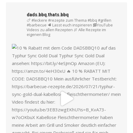
dads.bbq.thats.bbq
🍗 #leckere #rezepte zum Thema #bbq #grillen
#barbecue
🥩 Lasst euch inspirieren
🥓YouTube
Videos zu allen Rezepten
🍖 Alle Rezepte im
eigenen Blog