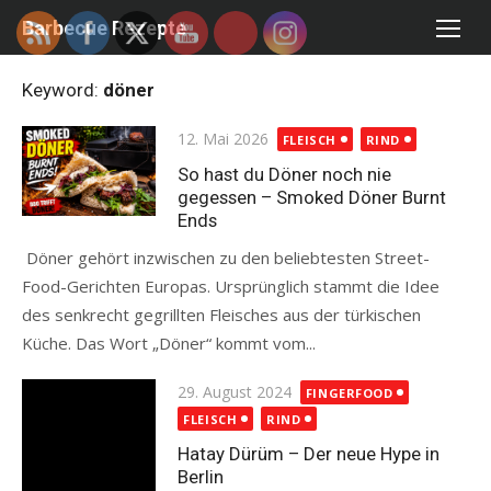
Skip
Barbecue Rezepte
to
content
Keyword:
döner
Posted
12. Mai 2026
FLEISCH
RIND
on
So hast du Döner noch nie
gegessen – Smoked Döner Burnt
Ends
Döner gehört inzwischen zu den beliebtesten Street-
Food-Gerichten Europas. Ursprünglich stammt die Idee
des senkrecht gegrillten Fleisches aus der türkischen
Küche. Das Wort „Döner“ kommt vom...
Read more
Posted
29. August 2024
FINGERFOOD
on
FLEISCH
RIND
Hatay Dürüm – Der neue Hype in
Berlin