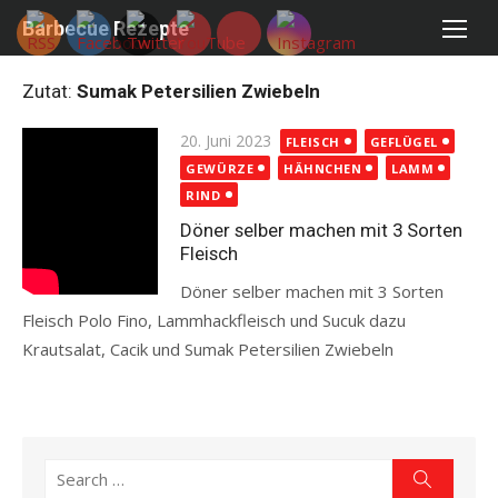
Skip
Barbecue Rezepte
to
content
Zutat:
Sumak Petersilien Zwiebeln
Posted
20. Juni 2023
FLEISCH
GEFLÜGEL
on
GEWÜRZE
HÄHNCHEN
LAMM
RIND
Döner selber machen mit 3 Sorten
Fleisch
Döner selber machen mit 3 Sorten
Fleisch Polo Fino, Lammhackfleisch und Sucuk dazu
Krautsalat, Cacik und Sumak Petersilien Zwiebeln
Read more
Search
Search