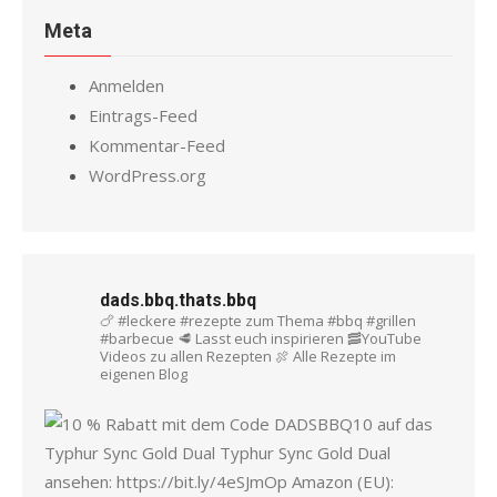
Meta
Anmelden
Eintrags-Feed
Kommentar-Feed
WordPress.org
dads.bbq.thats.bbq
🍗 #leckere #rezepte zum Thema #bbq #grillen
#barbecue
🥩 Lasst euch inspirieren
🥓YouTube
Videos zu allen Rezepten
🍖 Alle Rezepte im
eigenen Blog