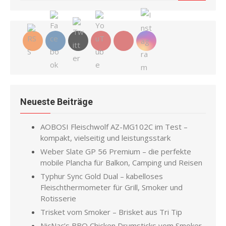
for:
Neueste Beiträge
AOBOSI Fleischwolf AZ-MG102C im Test –
kompakt, vielseitig und leistungsstark
Weber Slate GP 56 Premium – die perfekte
mobile Plancha für Balkon, Camping und Reisen
Typhur Sync Gold Dual – kabelloses
Fleischthermometer für Grill, Smoker und
Rotisserie
Trisket vom Smoker – Brisket aus Tri Tip
NicNac’s BBQ Chicken Drumsticks vom Smoker