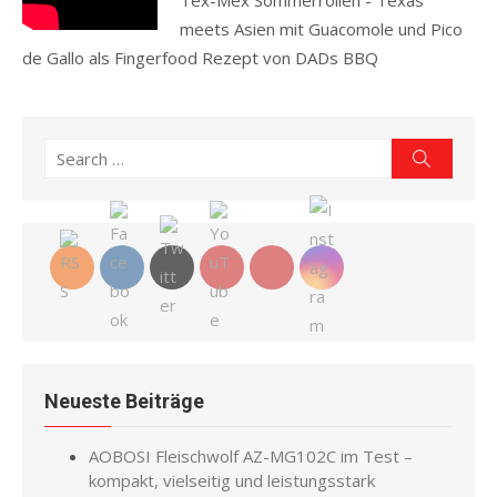
Tex-Mex Sommerrollen - Texas
meets Asien mit Guacomole und Pico
de Gallo als Fingerfood Rezept von DADs BBQ
Read more
Search
Search
for:
Neueste Beiträge
AOBOSI Fleischwolf AZ-MG102C im Test –
kompakt, vielseitig und leistungsstark