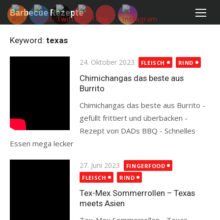
Skip
Barbecue Rezepte
to
content
Keyword:
texas
Posted
24. Oktober 2023
FLEISCH
RIND
on
Chimichangas das beste aus
Burrito
Chimichangas das beste aus Burrito -
gefüllt frittiert und überbacken -
Rezept von DADs BBQ - Schnelles
Essen mega lecker
Read more
Posted
27. Juni 2023
FINGERFOOD
on
FLEISCH
RIND
Tex-Mex Sommerrollen – Texas
meets Asien