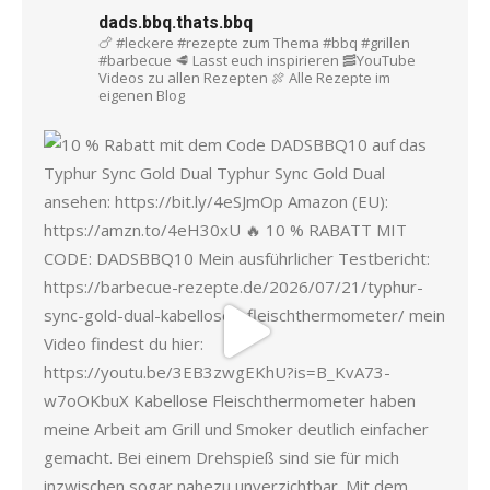
dads.bbq.thats.bbq
🍗 #leckere #rezepte zum Thema #bbq #grillen
#barbecue
🥩 Lasst euch inspirieren
🥓YouTube
Videos zu allen Rezepten
🍖 Alle Rezepte im
eigenen Blog