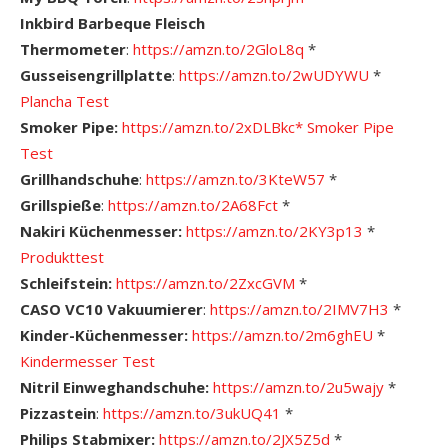
Inkbird Barbeque Fleisch
Thermometer
:
https://amzn.to/2GloL8q
*
Gusseisengrillplatte
:
https://amzn.to/2wUDYWU
*
Plancha Test
Smoker Pipe:
https://amzn.to/2xDLBkc*
Smoker Pipe
Test
Grillhandschuhe
:
https://amzn.to/3KteW57
*
Grillspieße
:
https://amzn.to/2A68Fct
*
Nakiri Küchenmesser:
https://amzn.to/2KY3p13
*
Produkttest
Schleifstein:
https://amzn.to/2ZxcGVM
*
CASO VC10 Vakuumierer
:
https://amzn.to/2IMV7H3
*
Kinder-Küchenmesser:
https://amzn.to/2m6ghEU
*
Kindermesser Test
Nitril Einweghandschuhe:
https://amzn.to/2u5wajy
*
Pizzastein
:
https://amzn.to/3ukUQ41
*
Philips Stabmixer:
https://amzn.to/2JX5Z5d
*