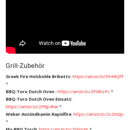
Grill-Zubehör
Greek Fire Holzkohle Briketts:
https://amzn.to/3944QFf
*
BBQ-Toro Dutch Oven :
https://amzn.to/2PM0zPc
*
BBQ-Toro Dutch Oven Einsatz:
https://amzn.to/2PBp4hw
*
Weber Anzündkamin Rapidfire
:
https://amzn.to/2s2H0Ju
*
My BBQ Torch
:
https://amzn.to/2Shprjm
*