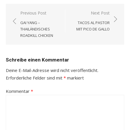
Beitragsnavigation
Previous Post
Next Post
GAI YANG –
TACOS AL PASTOR
THAILÄNDISCHES
MIT PICO DE GALLO
ROADKILL CHICKEN
Schreibe einen Kommentar
Deine E-Mail-Adresse wird nicht veröffentlicht.
Erforderliche Felder sind mit
*
markiert
Kommentar
*