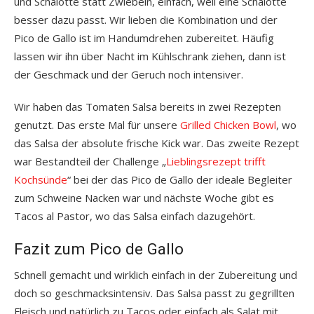
und Schalotte statt Zwiebeln, einfach, weil eine Schalotte
besser dazu passt. Wir lieben die Kombination und der
Pico de Gallo ist im Handumdrehen zubereitet. Häufig
lassen wir ihn über Nacht im Kühlschrank ziehen, dann ist
der Geschmack und der Geruch noch intensiver.
Wir haben das Tomaten Salsa bereits in zwei Rezepten
genutzt. Das erste Mal für unsere
Grilled Chicken Bowl
, wo
das Salsa der absolute frische Kick war. Das zweite Rezept
war Bestandteil der Challenge „
Lieblingsrezept trifft
Kochsünde
“ bei der das Pico de Gallo der ideale Begleiter
zum Schweine Nacken war und nächste Woche gibt es
Tacos al Pastor, wo das Salsa einfach dazugehört.
Fazit zum Pico de Gallo
Schnell gemacht und wirklich einfach in der Zubereitung und
doch so geschmacksintensiv. Das Salsa passt zu gegrillten
Fleisch und natürlich zu Tacos oder einfach als Salat mit