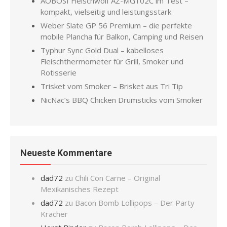
AOBOSI Fleischwolf AZ-MG102C im Test –
kompakt, vielseitig und leistungsstark
Weber Slate GP 56 Premium – die perfekte
mobile Plancha für Balkon, Camping und Reisen
Typhur Sync Gold Dual – kabelloses
Fleischthermometer für Grill, Smoker und
Rotisserie
Trisket vom Smoker – Brisket aus Tri Tip
NicNac’s BBQ Chicken Drumsticks vom Smoker
Neueste Kommentare
dad72
zu
Chili Con Carne – Original
Mexikanisches Rezept
dad72
zu
Bacon Bomb Lollipops – Der Party
Kracher