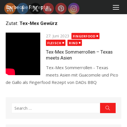
Skip
Barbecue Rezepte
to
content
Zutat:
Tex-Mex Gewürz
Posted
27. Juni 2023
FINGERFOOD
on
FLEISCH
RIND
Tex-Mex Sommerrollen – Texas
meets Asien
Tex-Mex Sommerrollen - Texas
meets Asien mit Guacomole und Pico
de Gallo als Fingerfood Rezept von DADs BBQ
Read more
Search
Search
for: