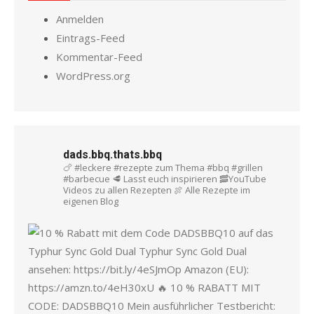
Anmelden
Eintrags-Feed
Kommentar-Feed
WordPress.org
dads.bbq.thats.bbq
🍗 #leckere #rezepte zum Thema #bbq #grillen
#barbecue
🥩 Lasst euch inspirieren
🥓YouTube
Videos zu allen Rezepten
🍖 Alle Rezepte im
eigenen Blog