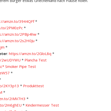
nserem Burger etwas Griechenland nach Hause holen.
s://amzn.to/3944QFf
*
n.to/2PM0zPc
*
s://amzn.to/2PBp4hw
*
s://amzn.to/2s2H0Ju
*
rjm
*
eter
:
https://amzn.to/2GloL8q
*
.to/2wUDYWU
*
Plancha Test
kc*
Smoker Pipe Test
KteW57
*
*
.to/2KY3p13
*
Produkttest
VM
*
mzn.to/2IMV7H3
*
n.to/2m6ghEU
*
Kindermesser Test