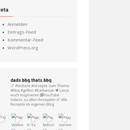
eta
Anmelden
Eintrags-Feed
Kommentar-Feed
WordPress.org
dads.bbq.thats.bbq
🍗 #leckere #rezepte zum Thema
#bbq #grillen #barbecue
🥩 Lasst
euch inspirieren
🥓YouTube
Videos zu allen Rezepten
🍖 Alle
Rezepte im eigenen Blog