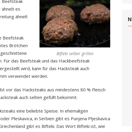
, Beefsteak
 ähnelt es
reitung ähnelt
N
e Beefsteak
chtes Brötchen
 geschnittene
Bifteki selber grillen
. Für das Beefsteak und das Hackbeefsteak
hergestellt wird, kann für das Hacksteak auch
amm verwendet werden.
bt vor das Hacksteaks aus mindestens 80 % Fleisch
cksteak auch selten gefüllt bekommt.
ksteaks eine beliebte Speise. In ehemaligen
der Pleskavica, in Serbien gibt es Punjena Pljeskavica
iechenland gibt es Bifteki. Das Wort Bifteki ist, wie