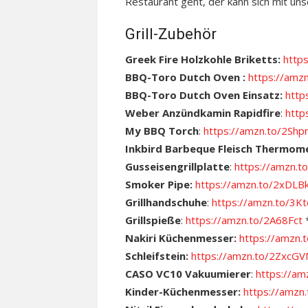
Restaurant geht, der kann sich mit u
Grill-Zubehör
Greek Fire Holzkohle Briketts:
http
BBQ-Toro Dutch Oven :
https://amz
BBQ-Toro Dutch Oven Einsatz:
http
Weber Anzündkamin Rapidfire
:
http
My BBQ Torch
:
https://amzn.to/2Shp
Inkbird Barbeque Fleisch Thermom
Gusseisengrillplatte
:
https://amzn
Smoker Pipe:
https://amzn.to/2xDLB
Grillhandschuhe
:
https://amzn.to/3
Grillspieße
:
https://amzn.to/2A68Fct
Nakiri Küchenmesser:
https://amzn
Schleifstein:
https://amzn.to/2ZxcG
CASO VC10 Vakuumierer
:
https://a
Kinder-Küchenmesser:
https://amz