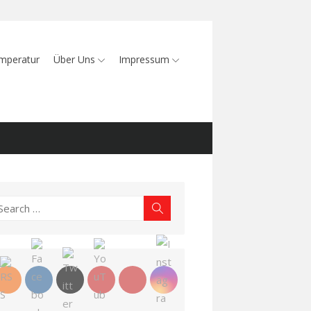
mperatur
Über Uns
Impressum
earch
Search
r: