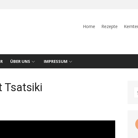
Home
Rezepte
Kernte
UR
ÜBER UNS
IMPRESSUM
t Tsatsiki
S
fo