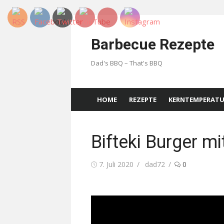
Skip
to
Barbecue Rezepte
content
Dad's BBQ – That's BBQ
HOME
REZEPTE
KERNTEMPERAT
Bifteki Burger mi
Posted
Author
7. Juli 2020
dad72
0
on