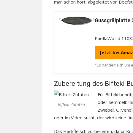
man schon hört, abgeleitet von Beefst
Gussgrillplatte
PaellaWorld 11035
Jetzt bei Ama
*Es handelt sich um ei
Zubereitung des Bifteki B
Für Bifteki benöt
oder Semmelbröse
Bifteki Zutaten
Zwiebel, Olivenöl
oder im Video sucht, der wird keine fi
Das Hackfleisch vorbereiten, dafür Kn