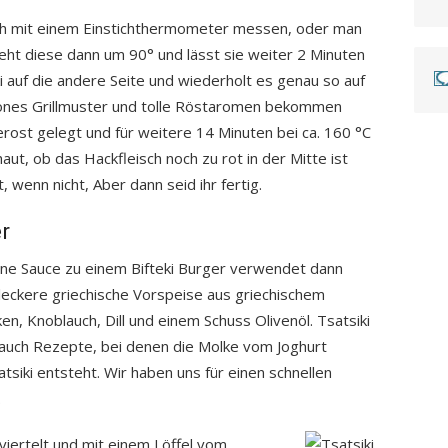
fach mit einem Einstichthermometer messen, oder man
 dreht diese dann um 90° und lässt sie weiter 2 Minuten
ki auf die andere Seite und wiederholt es genau so auf
chönes Grillmuster und tolle Röstaromen bekommen
rost gelegt und für weitere 14 Minuten bei ca. 160 °C
chaut, ob das Hackfleisch noch zu rot in der Mitte ist
 wenn nicht, Aber dann seid ihr fertig.
r
ne Sauce zu einem Bifteki Burger verwendet dann
e leckere griechische Vorspeise aus griechischem
en, Knoblauch, Dill und einem Schuss Olivenöl. Tsatsiki
r auch Rezepte, bei denen die Molke vom Joghurt
siki entsteht. Wir haben uns für einen schnellen
.
viertelt und mit einem Löffel vom