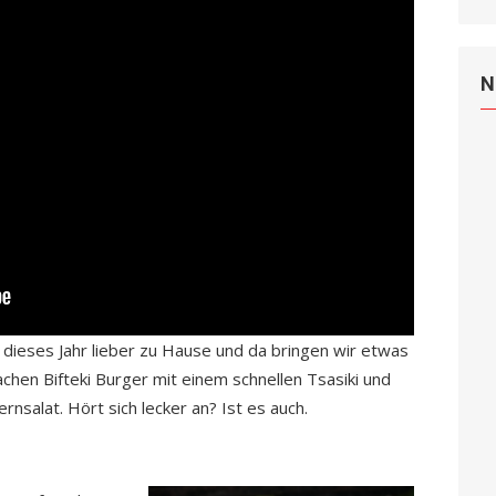
N
n dieses Jahr lieber zu Hause und da bringen wir etwas
chen Bifteki Burger mit einem schnellen Tsasiki und
nsalat. Hört sich lecker an? Ist es auch.