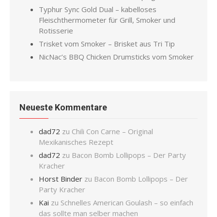
Typhur Sync Gold Dual – kabelloses
Fleischthermometer für Grill, Smoker und
Rotisserie
Trisket vom Smoker – Brisket aus Tri Tip
NicNac’s BBQ Chicken Drumsticks vom Smoker
Neueste Kommentare
dad72
zu
Chili Con Carne – Original
Mexikanisches Rezept
dad72
zu
Bacon Bomb Lollipops – Der Party
Kracher
Horst Binder
zu
Bacon Bomb Lollipops – Der
Party Kracher
Kai
zu
Schnelles American Goulash – so einfach
das sollte man selber machen