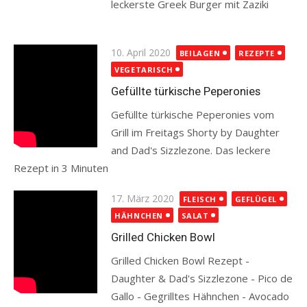
leckerste Greek Burger mit Zaziki
Read more
Posted
10. April 2020
BEILAGEN
REZEPTE
on
VEGETARISCH
Gefüllte türkische Peperonies
Gefüllte türkische Peperonies vom
Grill im Freitags Shorty by Daughter
and Dad's Sizzlezone. Das leckere
Rezept in 3 Minuten
Read more
Posted
17. März 2020
FLEISCH
GEFLÜGEL
on
HÄHNCHEN
SALAT
Grilled Chicken Bowl
Grilled Chicken Bowl Rezept -
Daughter & Dad's Sizzlezone - Pico de
Gallo - Gegrilltes Hähnchen - Avocado