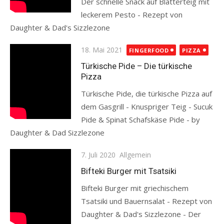
Der schnelle Snack auf Blätterteig mit
leckerem Pesto - Rezept von
Daughter & Dad's Sizzlezone
Read more
Posted
18. Mai 2021
FINGERFOOD
PIZZA
on
Türkische Pide – Die türkische
Pizza
Türkische Pide, die türkische Pizza auf
dem Gasgrill - Knuspriger Teig - Sucuk
Pide & Spinat Schafskäse Pide - by
Daughter & Dad Sizzlezone
Read more
Posted
7. Juli 2020
Allgemein
on
Bifteki Burger mit Tsatsiki
Bifteki Burger mit griechischem
Tsatsiki und Bauernsalat - Rezept von
Daughter & Dad's Sizzlezone - Der