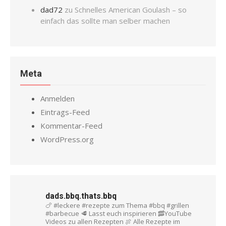
dad72
zu
Schnelles American Goulash – so
einfach das sollte man selber machen
Meta
Anmelden
Eintrags-Feed
Kommentar-Feed
WordPress.org
dads.bbq.thats.bbq
🍗 #leckere #rezepte zum Thema #bbq #grillen
#barbecue
🥩 Lasst euch inspirieren
🥓YouTube
Videos zu allen Rezepten
🍖 Alle Rezepte im