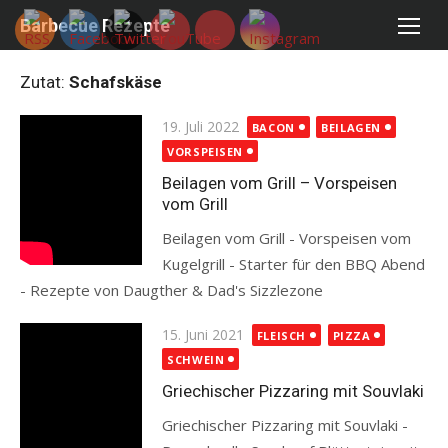
Skip
Barbecue Rezepte
to
content
Zutat:
Schafskäse
Posted
19. Juli 2022
BACON
BEILAGEN
on
VORSPEISEN
Beilagen vom Grill – Vorspeisen
vom Grill
Beilagen vom Grill - Vorspeisen vom
Kugelgrill - Starter für den BBQ Abend
- Rezepte von Daugther & Dad's Sizzlezone
Read more
Posted
15. Juni 2021
FLEISCH
PIZZA
on
SCHWEIN
Griechischer Pizzaring mit Souvlaki
Griechischer Pizzaring mit Souvlaki -