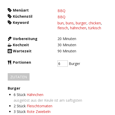
Menüart
BBQ
Küchenstil
BBQ
Keyword
bun
,
buns
,
burger
,
chicken
,
fleisch
,
hähnchen
,
türkisch
Vorbereitung
20
Minuten
Kochzeit
30
Minuten
Wartezeit
90
Minuten
Portionen
Burger
ZUTATEN
Burger
6
Stück
Hähnchen
ausgelöst aus der Keule ist am saftigsten
2
Stück
Fleischtomaten
3
Stück
Rote Zwiebeln