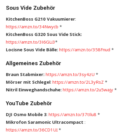
Sous Vide Zubehör
KitchenBoss G210 Vakuumierer
:
https://amzn.to/34Nwycb
*
KitchenBoss G320 Sous Vide Stick:
https://amzn.to/3I6GLi3
*
Locisne Sous Vide Bälle:
https://amzn.to/358Fnud
*
Allgemeines Zubehör
Braun Stabmixer:
https://amzn.to/3sy4zU
*
Mörser mit Schlegel
:
https://amzn.to/2L3yRsZ
*
Nitril Einweghandschuhe:
https://amzn.to/2u5wajy
*
YouTube Zubehör
DJI Osmo Mobile 3
:
https://amzn.to/37tIlu8
*
Mikrofon Saramonic Ultracompact
:
https://amzn.to/36CD1UJ
*