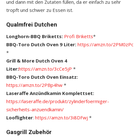
und dann mit den Zutaten füllen, da er einfach zu sehr
tropft und schwer zu Essen ist.
Qualmfrei Dutchen
Longhorn-BBQ Briketts:
Profi Briketts
*
BBQ-Toro Dutch Oven 9 Liter:
https://amzn.to/2PM0zPc
*
Grill & More Dutch Oven 4
Liter:
https://amzn.to/3cCe5jP
*
BBQ-Toro Dutch Oven Einsatz:
https://amzn.to/2PBp4hw
*
Laseraffe Anzündkamin Komplettset:
https://laseraffe.de/produkt/zylinderfoermiger-
sicherheits-anzuendkamin/
Looflighter
:
https://amzn.to/3i8DFwj
*
Gasgrill Zubehör