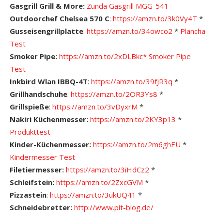
Gasgrill Grill & More:
Zunda Gasgrill MGG-541
Outdoorchef Chelsea 570 C
:
https://amzn.to/3k0Vy4T
*
Gusseisengrillplatte
:
https://amzn.to/34owco2
*
Plancha
Test
Smoker Pipe:
https://amzn.to/2xDLBkc*
Smoker Pipe
Test
Inkbird Wlan IBBQ-4T
:
https://amzn.to/39fJR3q
*
Grillhandschuhe
:
https://amzn.to/2OR3Ys8
*
Grillspieße
:
https://amzn.to/3vDyxrM
*
Nakiri Küchenmesser:
https://amzn.to/2KY3p13
*
Produkttest
Kinder-Küchenmesser:
https://amzn.to/2m6ghEU
*
Kindermesser Test
Filetiermesser:
https://amzn.to/3iHdCz2
*
Schleifstein:
https://amzn.to/2ZxcGVM
*
Pizzastein
:
https://amzn.to/3ukUQ41
*
Schneidebretter:
http://www.pit-blog.de/