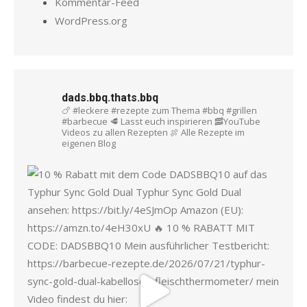
Kommentar-Feed
WordPress.org
dads.bbq.thats.bbq
🍗 #leckere #rezepte zum Thema #bbq #grillen
#barbecue
🥩 Lasst euch inspirieren
🥓YouTube
Videos zu allen Rezepten
🍖 Alle Rezepte im
eigenen Blog