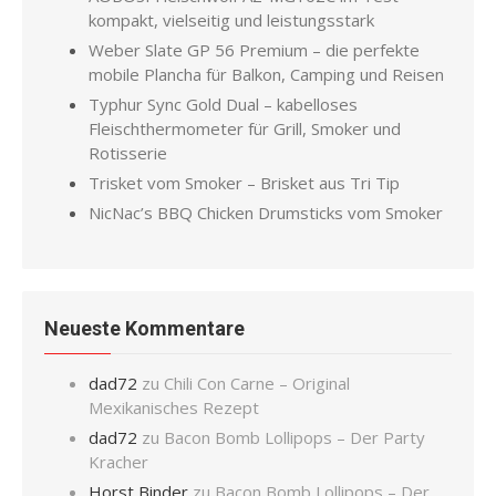
kompakt, vielseitig und leistungsstark
Weber Slate GP 56 Premium – die perfekte
mobile Plancha für Balkon, Camping und Reisen
Typhur Sync Gold Dual – kabelloses
Fleischthermometer für Grill, Smoker und
Rotisserie
Trisket vom Smoker – Brisket aus Tri Tip
NicNac’s BBQ Chicken Drumsticks vom Smoker
Neueste Kommentare
dad72
zu
Chili Con Carne – Original
Mexikanisches Rezept
dad72
zu
Bacon Bomb Lollipops – Der Party
Kracher
Horst Binder
zu
Bacon Bomb Lollipops – Der