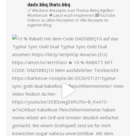
dads.bbq.thats.bbq
🍗 #leckere #rezepte zum Thema #bbq #grillen
#barbecue
🥩 Lasst euch inspirieren
🥓YouTube
Videos zu allen Rezepten
🍖 Alle Rezepte im
eigenen Blog