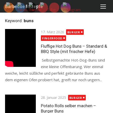
Skip
Barbecue Rezepte
to
content
Keyword:
buns
Posted
17. März 2026
BURGER
on
FINGERFOOD
Fluffige Hot Dog Buns – Standard &
BBQ Style (mit frischer Hefe)
Selbstgemachte Hot-Dog-Buns sind
eine kleine Offenbarung. Wer einmal
weiche, leicht süßliche und perfekt gebräunte Buns aus
dem eigenen Ofen probiert hat, greift nur noch ungern...
Read more
Posted
28. Januar 2025
BURGER
on
Potato Rolls selber machen –
Burger Buns