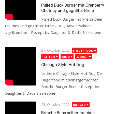
Pulled Duck Burger mit Cranberry
Chutney und gegrillter Birne
Pulled Duck Burger mit Preiselbeer
Chutney und gegrillter Birne - BBQ Adventsaktion
#grillzember - Rezept by Daughter & Dad's Sizzlezone
Read more
Posted
27. Oktober 2020
FINGERFOOD
on
FLEISCH
RIND
WURST
Chicago Style Hot Dog
Leckere Chicago Style Hot Dog Der
Fingerfood mit selbstgemachten
Brioche Burger Buns - Rezept by
Daughter & Dads Sizzlezone
Read more
Posted
23. Oktober 2020
BURGER
on
Brioche Buns selber machen