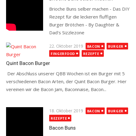
Brioche Buns selber machen - Das DIY
Rezept für die leckeren fluffigen
Burger Brötchen - By Daughter &
Dad's Sizzlezone
Read more
Posted
22. Oktober 2019
BACON
BURGER
on
FINGERFOOD
REZEPTE
Quint Bacon Burger
Der Abschluss unserer QBB Wochen ist ein Burger mit 5
verschiedenen Bacon Arten, der Quint Bacon Burger. Hier
vereinen wir die Bacon Jam, Baconnaise, Bacon...
Read more
Posted
18. Oktober 2019
BACON
BURGER
on
REZEPTE
Bacon Buns