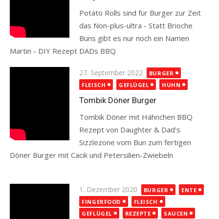
Potato Rolls sind für Burger zur Zeit
das Non-plus-ultra - Statt Brioche
Buns gibt es nur noch ein Namen
Martin - DIY Rezept DADs BBQ
Read more
Posted
27. September 2022
BURGER
on
FLEISCH
GEFLÜGEL
HUHN
Tombik Döner Burger
Tombik Döner mit Hähnchen BBQ
Rezept von Daughter & Dad's
Sizzlezone vom Bun zum fertigen
Döner Burger mit Cacık und Petersilien-Zwiebeln
Read more
Posted
1. Dezember 2020
BURGER
ENTE
on
FINGERFOOD
FLEISCH
GEFLÜGEL
REZEPTE
SAUCEN