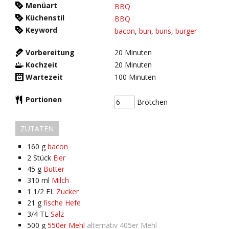
Menüart
BBQ
Küchenstil
BBQ
Keyword
bacon
,
bun
,
buns
,
burger
Vorbereitung
20
Minuten
Kochzeit
20
Minuten
Wartezeit
100
Minuten
Portionen
Brötchen
ZUTATEN
160
g
bacon
2
Stück
Eier
45
g
Butter
310
ml
Milch
1 1/2
EL
Zucker
21
g
fische Hefe
3/4
TL
Salz
500
g
550er Mehl
alternativ 405er Mehl