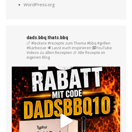
WordPress.org
dads.bbq.thats.bbq
🍗 #leckere #rezepte zum Thema #bbq #grillen
#barbecue
🥩 Lasst euch inspirieren
🥓YouTube
Videos zu allen Rezepten
🍖 Alle Rezepte im
eigenen Blog