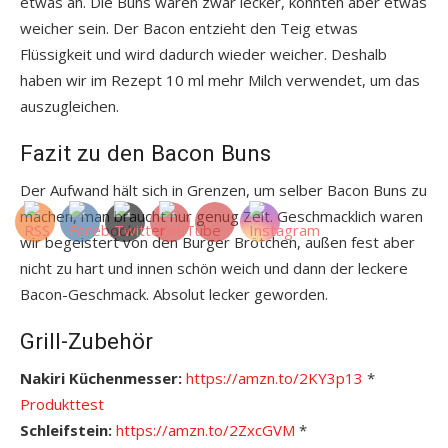
etwas an. Die Buns waren zwar lecker, könnten aber etwas
weicher sein. Der Bacon entzieht den Teig etwas
Flüssigkeit und wird dadurch wieder weicher. Deshalb
haben wir im Rezept 10 ml mehr Milch verwendet, um das
auszugleichen.
Fazit zu den Bacon Buns
Der Aufwand hält sich in Grenzen, um selber Bacon Buns zu
machen, man braucht nur genug Zeit. Geschmacklich waren
wir begeistert von den Burger Brötchen, außen fest aber
nicht zu hart und innen schön weich und dann der leckere
Bacon-Geschmack. Absolut lecker geworden.
Grill-Zubehör
Nakiri Küchenmesser:
https://amzn.to/2KY3p13
*
Produkttest
Schleifstein:
https://amzn.to/2ZxcGVM
*