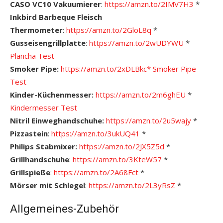
CASO VC10 Vakuumierer
:
https://amzn.to/2IMV7H3
*
Inkbird Barbeque Fleisch
Thermometer
:
https://amzn.to/2GloL8q
*
Gusseisengrillplatte
:
https://amzn.to/2wUDYWU
*
Plancha Test
Smoker Pipe:
https://amzn.to/2xDLBkc*
Smoker Pipe
Test
Kinder-Küchenmesser:
https://amzn.to/2m6ghEU
*
Kindermesser Test
Nitril Einweghandschuhe:
https://amzn.to/2u5wajy
*
Pizzastein
:
https://amzn.to/3ukUQ41
*
Philips Stabmixer:
https://amzn.to/2JX5Z5d
*
Grillhandschuhe
:
https://amzn.to/3KteW57
*
Grillspieße
:
https://amzn.to/2A68Fct
*
Mörser mit Schlegel
:
https://amzn.to/2L3yRsZ
*
Allgemeines-Zubehör