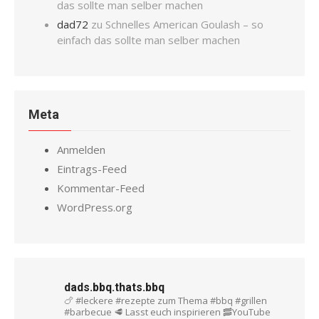
das sollte man selber machen
dad72
zu
Schnelles American Goulash – so
einfach das sollte man selber machen
Meta
Anmelden
Eintrags-Feed
Kommentar-Feed
WordPress.org
dads.bbq.thats.bbq
🍗 #leckere #rezepte zum Thema #bbq #grillen
#barbecue
🥩 Lasst euch inspirieren
🥓YouTube