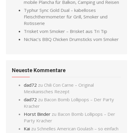
mobile Plancha für Balkon, Camping und Reisen
Typhur Sync Gold Dual – kabelloses
Fleischthermometer für Grill, Smoker und
Rotisserie
Trisket vom Smoker – Brisket aus Tri Tip
NicNac’s BBQ Chicken Drumsticks vom Smoker
Neueste Kommentare
dad72
zu
Chili Con Carne – Original
Mexikanisches Rezept
dad72
zu
Bacon Bomb Lollipops – Der Party
Kracher
Horst Binder
zu
Bacon Bomb Lollipops – Der
Party Kracher
Kai
zu
Schnelles American Goulash – so einfach