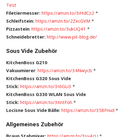
Test
Filetiermesser:
https://amzn.to/3iHdCz2
*
Schleifstein:
https://amzn.to/2ZxcGVM
*
Pizzastein
:
https://amzn.to/3ukUQ41
*
Schneidebretter:
http://www.pit-blog.de/
Sous Vide Zubehör
KitchenBoss G210
Vakuumierer
:
https://amzn.to/34Nwycb
*
KitchenBoss G320 Sous Vide
Stick:
https://amzn.to/3I6GLi3
*
KitchenBoss G330 WLAN Sous Vide
Stick:
https://amzn.to/3XntFoh
*
Locisne Sous Vide Bälle:
https://amzn.to/358Fnud
*
Allgemeines Zubehör
Braun Stabmixer:
https://amzn.to/3sy4zU
*