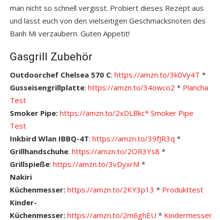
man nicht so schnell vergisst. Probiert dieses Rezept aus
und lasst euch von den vielseitigen Geschmacksnoten des
Banh Mi verzaubern. Guten Appetit!
Gasgrill Zubehör
Outdoorchef Chelsea 570 C
:
https://amzn.to/3k0Vy4T
*
Gusseisengrillplatte
:
https://amzn.to/34owco2
*
Plancha
Test
Smoker Pipe:
https://amzn.to/2xDLBkc*
S
moker Pipe
Test
Inkbird Wlan IBBQ-4T
:
https://amzn.to/39fJR3q
*
Grillhandschuhe
:
https://amzn.to/2OR3Ys8
*
Grillspieße
:
https://amzn.to/3vDyxrM
*
Nakiri
Küchenmesser:
https://amzn.to/2KY3p13
*
Pro
dukttest
Kinder-
Küchenmesser:
https://amzn.to/2m6ghEU
*
Kindermesser