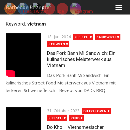
Skip
Barbecue Rezepte
to
content
Keyword:
vietnam
Posted
18. Juni 2024
FLEISCH
SANDWICH
on
SCHWEIN
Das Pork Banh Mi Sandwich: Ein
kulinarisches Meisterwerk aus
Vietnam
Das Pork Banh Mi Sandwich: Ein
kulinarisches Street Food Meisterwerk aus Vietnam mit
leckeren Schweinefleisch - Rezept von DADs BBQ
Read more
Posted
31. Oktober 2023
DUTCH OVEN
on
FLEISCH
RIND
Bò Kho – Vietnamesischer