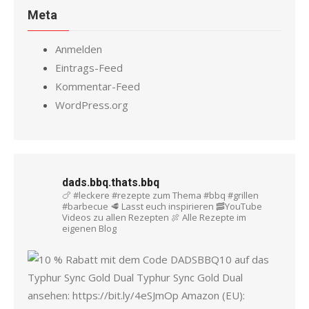
Meta
Anmelden
Eintrags-Feed
Kommentar-Feed
WordPress.org
dads.bbq.thats.bbq
🍗 #leckere #rezepte zum Thema #bbq #grillen
#barbecue
🥩 Lasst euch inspirieren
🥓YouTube
Videos zu allen Rezepten
🍖 Alle Rezepte im
eigenen Blog