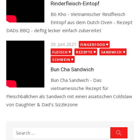
Rinderfleisch-Eintopf
Bò Kho - Vietnamischer Rindfleisch
Eintopf aus dem Dutch Oven - Rezept
DADs BBQ - deftig lecker einfach zubereitet
Read more
Posted
29. Juni 2021
FINGERFOOD
on
FLEISCH
REZEPTE
SANDWICH
SCHWEIN
Bun Cha Sandwich
Bun Cha Sandwich - Das
vietnamesische Rezept für
Fleischbällchen als Sandwich mit einen asiatischen Coldslaw
von Daughter & Dad's Sizzlezone
Read more
Search
Search
for: