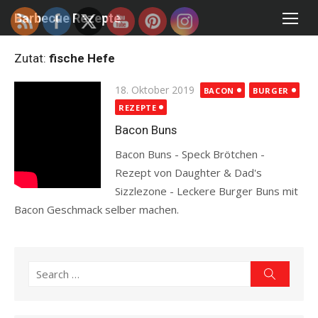
Skip
Barbecue Rezepte
to
content
Zutat:
fische Hefe
Posted
18. Oktober 2019
BACON
BURGER
on
REZEPTE
Bacon Buns
Bacon Buns - Speck Brötchen -
Rezept von Daughter & Dad's
Sizzlezone - Leckere Burger Buns mit
Bacon Geschmack selber machen.
Read more
Search
Search
for: