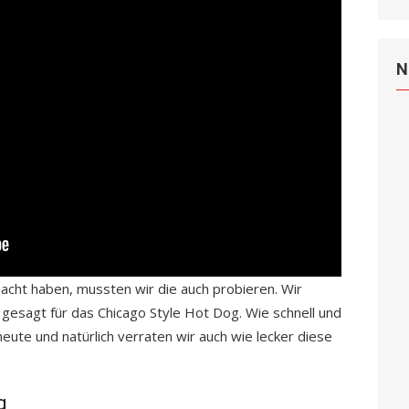
N
cht haben, mussten wir die auch probieren. Wir
gesagt für das Chicago Style Hot Dog. Wie schnell und
heute und natürlich verraten wir auch wie lecker diese
g