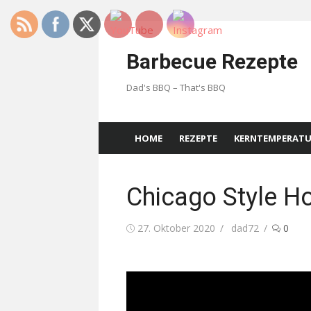
Skip
to
Barbecue Rezepte
content
Dad's BBQ – That's BBQ
HOME
REZEPTE
KERNTEMPERAT
Chicago Style H
Posted
Author
27. Oktober 2020
dad72
0
on