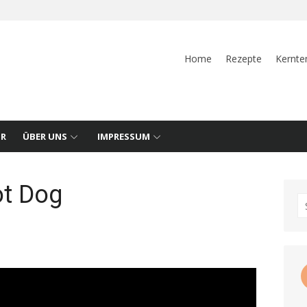
Home
Rezepte
Kernte
UR
ÜBER UNS
IMPRESSUM
ot Dog
S
fo