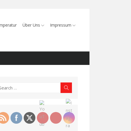
mperatur
Über Uns
Impressum
earch
Search
r: