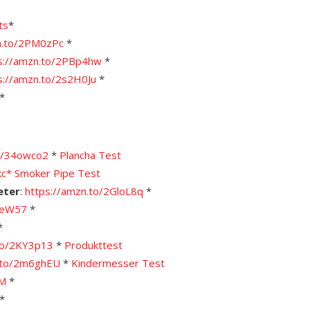
ts
*
n.to/2PM0zPc
*
s://amzn.to/2PBp4hw
*
s://amzn.to/2s2H0Ju
*
*
to/34owco2
*
Plancha Test
kc*
Smoker Pipe Test
eter
:
https://amzn.to/2GloL8q
*
KteW57
*
*
.to/2KY3p13
*
Produkttest
n.to/2m6ghEU
*
Kindermesser Test
VM
*
*