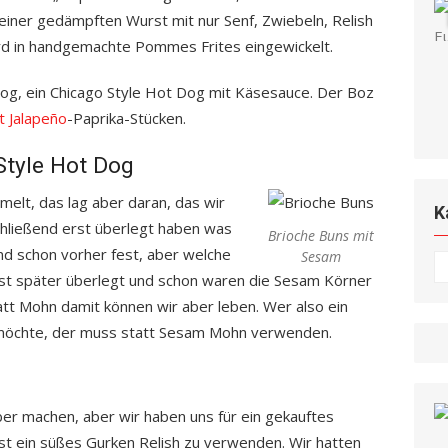
 einer gedämpften Wurst mit nur Senf, Zwiebeln, Relish
rd in handgemachte Pommes Frites eingewickelt.
dog, ein Chicago Style Hot Dog mit Käsesauce. Der Boz
 Jalapeño
-Paprika-Stücken.
Style Hot Dog
elt, das lag aber daran, das wir
K
hließend erst überlegt haben was
Brioche Buns mit
nd schon vorher fest, aber welche
Sesam
K
rst später überlegt und schon waren die Sesam Körner
tt Mohn damit können wir aber leben. Wer also ein
og möchte, der muss statt Sesam Mohn verwenden.
ber machen, aber wir haben uns für ein gekauftes
ist ein süßes Gurken Relish zu verwenden. Wir hatten