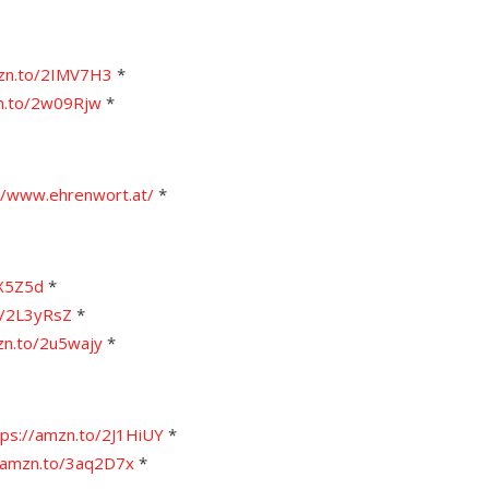
mzn.to/2IMV7H3
*
zn.to/2w09Rjw
*
//www.ehrenwort.at/
*
JX5Z5d
*
o/2L3yRsZ
*
zn.to/2u5wajy
*
tps://amzn.to/2J1HiUY
*
//amzn.to/3aq2D7x
*