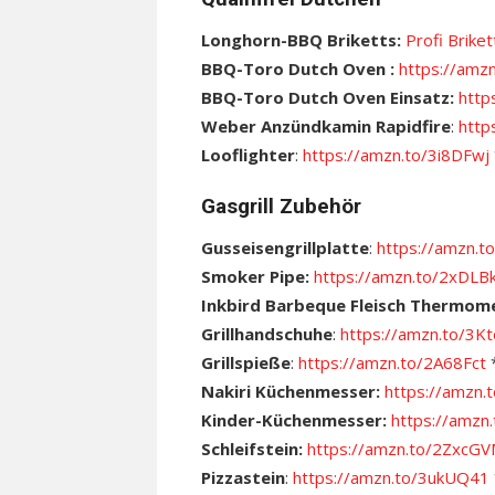
Longhorn-BBQ Briketts:
Profi Briket
BBQ-Toro Dutch Oven :
https://amz
BBQ-Toro Dutch Oven Einsatz:
http
Weber Anzündkamin Rapidfire
:
http
Looflighter
:
https://amzn.to/3i8DFwj
Gasgrill Zubehör
Gusseisengrillplatte
:
https://amzn.
Smoker Pipe:
https://amzn.to/2xDLB
Inkbird Barbeque Fleisch Thermom
Grillhandschuhe
:
https://amzn.to/3
Grillspieße
:
https://amzn.to/2A68Fct
Nakiri Küchenmesser:
https://amzn
Kinder-Küchenmesser:
https://amz
Schleifstein:
https://amzn.to/2ZxcG
Pizzastein
:
https://amzn.to/3ukUQ41