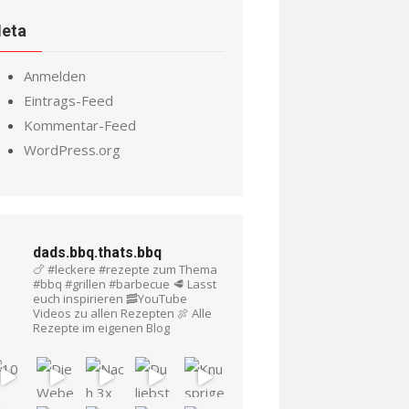
eta
Anmelden
Eintrags-Feed
Kommentar-Feed
WordPress.org
dads.bbq.thats.bbq
🍗 #leckere #rezepte zum Thema
#bbq #grillen #barbecue
🥩 Lasst
euch inspirieren
🥓YouTube
Videos zu allen Rezepten
🍖 Alle
Rezepte im eigenen Blog