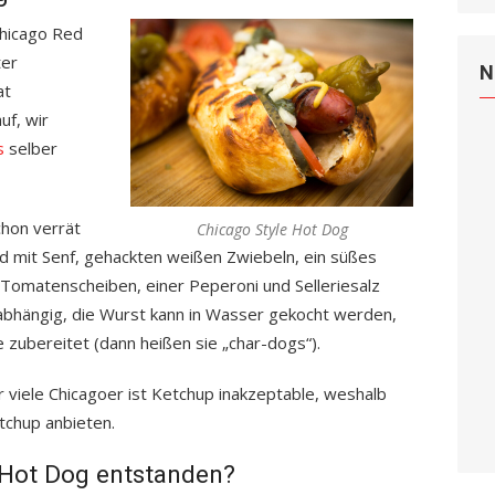
Chicago Red
ter
N
at
f, wir
s
selber
hon verrät
Chicago Style Hot Dog
ird mit Senf, gehackten weißen Zwiebeln, ein süßes
, Tomatenscheiben, einer Peperoni und Selleriesalz
r abhängig, die Wurst kann in Wasser gekocht werden,
zubereitet (dann heißen sie „char-dogs“).
 viele Chicagoer ist Ketchup inakzeptable, weshalb
etchup anbieten.
e Hot Dog entstanden?