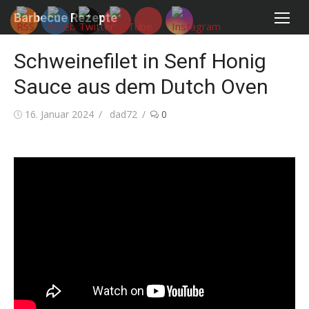
Skip
Barbecue Rezepte
to
content
Schweinefilet in Senf Honig
Sauce aus dem Dutch Oven
Posted
Author
16. Januar 2024
dad72
0
on