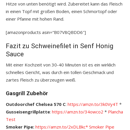
Hitze von unten benötigt wird. Zubereitet kann das Fleisch
in einen Topf mit großen Boden, einen Schmortopf oder
einer Pfanne mit hohen Rand.
[amazonproducts asin=“B07V8QBDD6″]
Fazit zu Schweinefilet in Senf Honig
Sauce
Mit einer Kochzeit von 30-40 Minuten ist es ein wirklich
schnelles Gericht, was durch ein tollen Geschmack und
zartes Fleisch zu überzeugen weiß.
Gasgrill Zubehör
Outdoorchef Chelsea 570 C
:
https://amzn.to/3k0Vy4T
*
Gusseisengrillplatte
:
https://amzn.to/34owco2
*
Plancha
Test
Smoker Pipe:
https://amzn.to/2xDLBkc*
S
moker Pipe