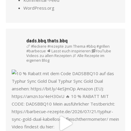
WordPress.org
dads.bbq.thats.bbq
🍗 #leckere #rezepte zum Thema #bbq #grillen
#barbecue
🥩 Lasst euch inspirieren
🥓YouTube
Videos zu allen Rezepten
🍖 Alle Rezepte im
eigenen Blog