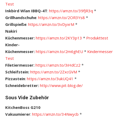
Test
Inkbird Wlan IBBQ-4T
:
https://amzn.to/39fJR3q
*
Grillhandschuhe
:
https://amzn.to/2OR3Ys8
*
Grillspieße
:
https://amzn.to/3vDyxrM
*
Nakiri
Küchenmesser:
https://amzn.to/2KY3p13
*
Pro
dukttest
Kinder-
Küchenmesser:
https://amzn.to/2m6ghEU
*
Kindermesser
Test
Filetiermesser:
https://amzn.to/3iHdCz2
*
Schleifstein:
https://amzn.to/2ZxcGVM
*
Pizzastein
:
https://amzn.to/3ukUQ41
*
Schneidebretter:
http://www.pit-blog.de/
Sous Vide Zubehör
KitchenBoss G210
Vakuumierer
:
https://amzn.to/34Nwycb
*