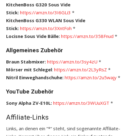
KitchenBoss G320 Sous Vide
Stick:
https://amzn.to/3I6GLi3
*
KitchenBoss G330 WLAN Sous Vide
Stick:
https://amzn.to/3XntFoh
*
Locisne Sous Vide Bälle:
https://amzn.to/358Fnud
*
Allgemeines Zubehör
Braun Stabmixer:
https://amzn.to/3sy4zU
*
Mörser mit Schlegel
:
https://amzn.to/2L3yRsZ
*
Nitril Einweghandschuhe:
https://amzn.to/2u5wajy
*
YouTube Zubehör
Sony Alpha ZV-E10L:
https://amzn.to/3WUuXGT
*
Affiliate-Links
Links, an denen ein “*“ steht, sind sogenannte Affiliate-