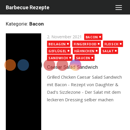
Skip
Barbecue Rezepte
to
content
Kategorie:
Bacon
Posted
2. November 2021
BACON
on
BEILAGEN
FINGERFOOD
FLEISCH
GEFLÜGEL
HÄHNCHEN
SALAT
SANDWICH
SAUCEN
Caesar Salad Sandwich
Grilled Chicken Caesar Salad Sandwich
mit Bacon - Rezept von Daughter &
Dad's Sizzlezone - Der Salat mit dem
leckeren Dressing selber machen
Read more