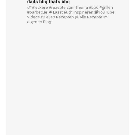
dads.bbq.thats.bbq
🍗 #leckere #rezepte zum Thema #bbq #grillen
#barbecue
🥩 Lasst euch inspirieren
🥓YouTube
Videos zu allen Rezepten
🍖 Alle Rezepte im
eigenen Blog