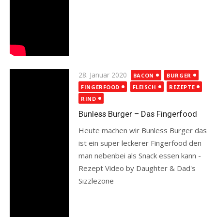
Posted
28. Januar 2020
BACON
BURGER
on
FINGERFOOD
FLEISCH
REZEPTE
RIND
Bunless Burger – Das Fingerfood
Heute machen wir Bunless Burger das
ist ein super leckerer Fingerfood den
man nebenbei als Snack essen kann -
Rezept Video by Daughter & Dad's
Sizzlezone
Read more