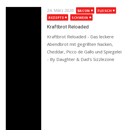
Posted
24. März 2020
BACON
FLEISCH
on
REZEPTE
SCHWEIN
Kraftbrot Reloaded
Kraftbrot Reloaded - Das leckere
Abendbrot mit gegrillten Nacken,
Cheddar, Picco de Gallo und Spiegelei
- By Daughter & Dad's Sizzlezone
Read more