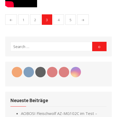
Seitennummerierung
←
1
2
3
4
5
→
der
Beiträge
Search
Search
for:
Neueste Beiträge
AOBOSI Fleischwolf AZ-MG102C im Test –