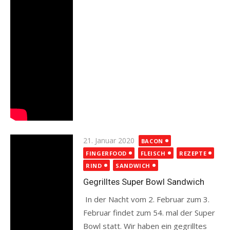
Posted
21. Januar 2020
BACON
on
FINGERFOOD
FLEISCH
REZEPTE
RIND
SANDWICH
Gegrilltes Super Bowl Sandwich
In der Nacht vom 2. Februar zum 3.
Februar findet zum 54. mal der Super
Bowl statt. Wir haben ein gegrilltes