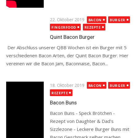
Posted
22. Oktober 2019
BACON
BURGER
on
FINGERFOOD
REZEPTE
Quint Bacon Burger
Der Abschluss unserer QBB Wochen ist ein Burger mit 5
verschiedenen Bacon Arten, der Quint Bacon Burger. Hier
vereinen wir die Bacon Jam, Baconnaise, Bacon...
Read more
Posted
18. Oktober 2019
BACON
BURGER
on
REZEPTE
Bacon Buns
Bacon Buns - Speck Brötchen -
Rezept von Daughter & Dad's
Sizzlezone - Leckere Burger Buns mit
Bacon Geschmack selber machen.