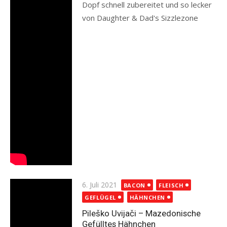
Dopf schnell zubereitet und so lecker
von Daughter & Dad's Sizzlezone
Read more
Posted
6. Juli 2021
BACON
FLEISCH
on
GEFLÜGEL
HÄHNCHEN
Pileško Uvijači – Mazedonische
Gefülltes Hähnchen