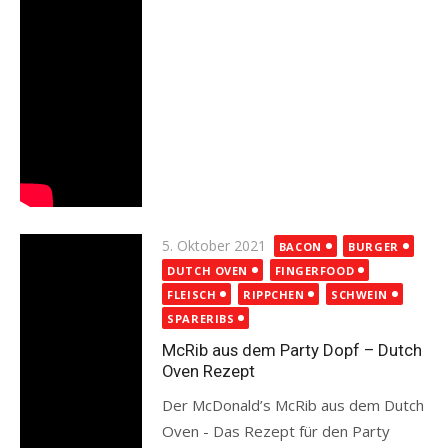
Posted
5. Oktober 2021
BACON
BURGER
on
DUTCH OVEN
FINGERFOOD
FLEISCH
RIPPCHEN
SCHWEIN
SPARERIBS
McRib aus dem Party Dopf – Dutch
Oven Rezept
Der McDonald’s McRib aus dem Dutch
Oven - Das Rezept für den Party