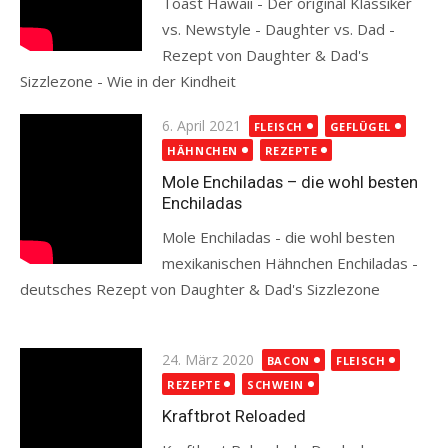
Toast Hawaii - Der original Klassiker
vs. Newstyle - Daughter vs. Dad -
Rezept von Daughter & Dad's
Sizzlezone - Wie in der Kindheit
Read more
Posted
6. April 2021
FLEISCH
GEFLÜGEL
on
HÄHNCHEN
REZEPTE
Mole Enchiladas – die wohl besten
Enchiladas
Mole Enchiladas - die wohl besten
mexikanischen Hähnchen Enchiladas -
deutsches Rezept von Daughter & Dad's Sizzlezone
Read more
Posted
24. März 2020
BACON
FLEISCH
on
REZEPTE
SCHWEIN
Kraftbrot Reloaded