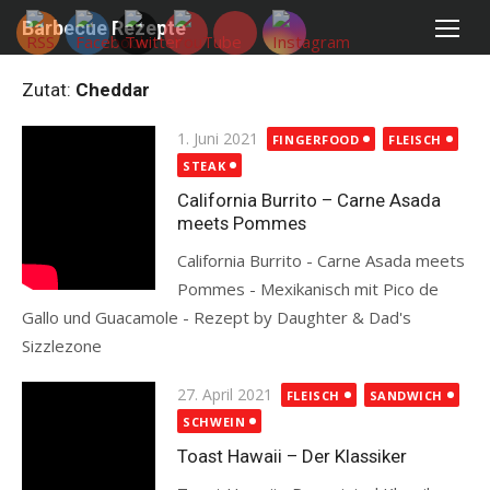
Skip
Barbecue Rezepte
to
content
Zutat:
Cheddar
Posted
1. Juni 2021
FINGERFOOD
FLEISCH
on
STEAK
California Burrito – Carne Asada
meets Pommes
California Burrito - Carne Asada meets
Pommes - Mexikanisch mit Pico de
Gallo und Guacamole - Rezept by Daughter & Dad's
Sizzlezone
Read more
Posted
27. April 2021
FLEISCH
SANDWICH
on
SCHWEIN
Toast Hawaii – Der Klassiker