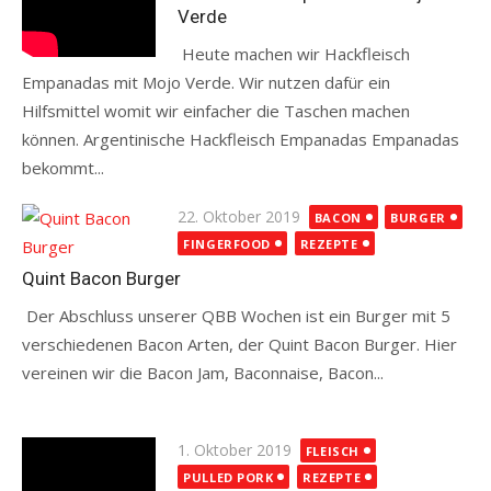
Verde
Heute machen wir Hackfleisch
Empanadas mit Mojo Verde. Wir nutzen dafür ein
Hilfsmittel womit wir einfacher die Taschen machen
können. Argentinische Hackfleisch Empanadas Empanadas
bekommt...
Read more
Posted
22. Oktober 2019
BACON
BURGER
on
FINGERFOOD
REZEPTE
Quint Bacon Burger
Der Abschluss unserer QBB Wochen ist ein Burger mit 5
verschiedenen Bacon Arten, der Quint Bacon Burger. Hier
vereinen wir die Bacon Jam, Baconnaise, Bacon...
Read more
Posted
1. Oktober 2019
FLEISCH
on
PULLED PORK
REZEPTE