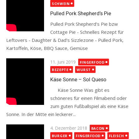
SCHWEIN
Pulled Pork Shepherd’s Pie
Pulled Pork Shepherd’s Pie bzw
Cottage Pie - Schnelles Rezept für
Leftovers - Daughter & Dad's Sizzlezone - Pulled Pork,
Kartoffeln, Köse, BBQ Sauce, Gemüse
Read more
Posted
11. Juni 2019
FINGERFOOD
on
REZEPTE
WURST
Käse Sonne – Sol Queso
Käse Sonne Was gibt es
schöneres für einen Filmabend oder
zum guten Fußballspiel als eine Käse
Sonne. In der Mitte ein leckerer...
Read more
Posted
4. Dezember 2018
BACON
on
BURGER
FINGERFOOD
FLEISCH