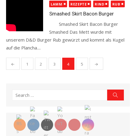
LAMM
REZEPTE
RIND
RUB
Smashed Skirt Bacon Burger
Smashed Skirt Bacon Burger
Smashed Das Mett wurde mit
unserem D&D Burger Rub gewürzt und kommt als Kugel
auf die Plancha....
Read more
Seitennummerierung
←
1
2
3
4
5
→
der
Beiträge
Search
Search
for: