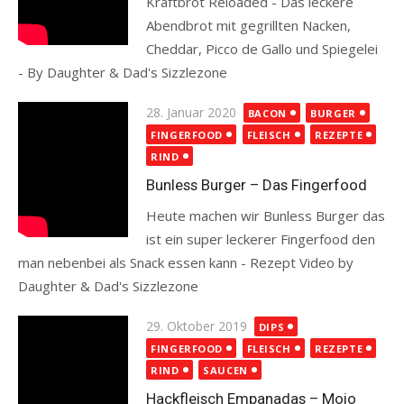
Kraftbrot Reloaded - Das leckere
Abendbrot mit gegrillten Nacken,
Cheddar, Picco de Gallo und Spiegelei
- By Daughter & Dad's Sizzlezone
Read more
Posted
28. Januar 2020
BACON
BURGER
on
FINGERFOOD
FLEISCH
REZEPTE
RIND
Bunless Burger – Das Fingerfood
Heute machen wir Bunless Burger das
ist ein super leckerer Fingerfood den
man nebenbei als Snack essen kann - Rezept Video by
Daughter & Dad's Sizzlezone
Read more
Posted
29. Oktober 2019
DIPS
on
FINGERFOOD
FLEISCH
REZEPTE
RIND
SAUCEN
Hackfleisch Empanadas – Mojo