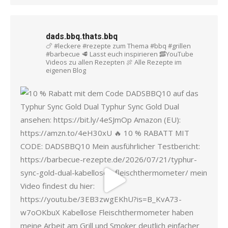
dads.bbq.thats.bbq
🍗 #leckere #rezepte zum Thema #bbq #grillen
#barbecue
🥩 Lasst euch inspirieren
🥓YouTube
Videos zu allen Rezepten
🍖 Alle Rezepte im
eigenen Blog