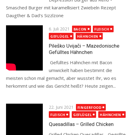
Smasched Burger mit karamellisiert Zwiebeln Rezept
Daugther & Dad's Sizzlzone
Read more
Posted
6. Juli 2021
BACON
FLEISCH
on
GEFLÜGEL
HÄHNCHEN
Pileško Uvijači – Mazedonische
Gefülltes Hähnchen
Gefülltes Hähnchen mit Bacon
umwickelt haben bestimmt die
meisten schon mal gemacht, aber wusstet Ihr, wo es
herkommt und wie das Gericht heißt? Heute zeigen...
Read more
Posted
22. Juni 2021
FINGERFOOD
on
FLEISCH
GEFLÜGEL
HÄHNCHEN
Quesadillas – Grilled Chicken
Grilled Chicken Quesadillas - Gegrillte