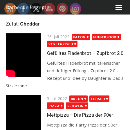
Skip
Barbecue Rezepte
to
content
Zutat:
Cheddar
Posted
26. Juli 2022
BACON
FINGERFOOD
on
VEGETARISCH
Gefülltes Fladenbrot – Zupfbrot 2.0
Gefülltes Fladenbrot mit italienischer
und deftiger Füllung - Zupfbrot 2.0 -
Rezept und Idee by Daughter & Dad's
Sizzlezone
Read more
Posted
5. Juli 2022
BACON
FLEISCH
on
PIZZA
SCHWEIN
Mettpizza – Die Pizza der 90er
Mettpizza die Party Pizza der 90er