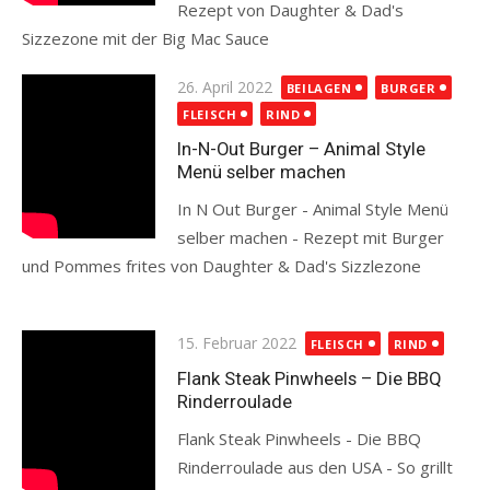
Rezept von Daughter & Dad's
Sizzezone mit der Big Mac Sauce
Read more
Posted
26. April 2022
BEILAGEN
BURGER
on
FLEISCH
RIND
In-N-Out Burger – Animal Style
Menü selber machen
In N Out Burger - Animal Style Menü
selber machen - Rezept mit Burger
und Pommes frites von Daughter & Dad's Sizzlezone
Read more
Posted
15. Februar 2022
FLEISCH
RIND
on
Flank Steak Pinwheels – Die BBQ
Rinderroulade
Flank Steak Pinwheels - Die BBQ
Rinderroulade aus den USA - So grillt