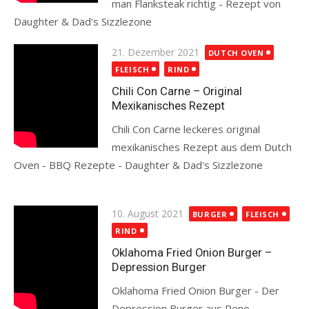
man Flanksteak richtig - Rezept von
Daughter & Dad's Sizzlezone
Read more
Posted
21. Dezember 2021
DUTCH OVEN
on
FLEISCH
RIND
Chili Con Carne – Original
Mexikanisches Rezept
Chili Con Carne leckeres original
mexikanisches Rezept aus dem Dutch
Oven - BBQ Rezepte - Daughter & Dad's Sizzlezone
Read more
Posted
10. August 2021
BURGER
FLEISCH
on
RIND
Oklahoma Fried Onion Burger –
Depression Burger
Oklahoma Fried Onion Burger - Der
Depression Burger aus Reno -