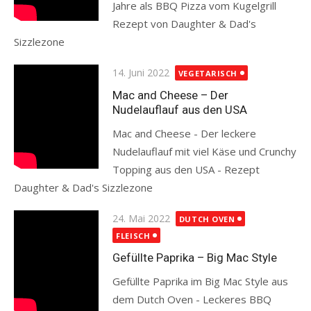
Jahre als BBQ Pizza vom Kugelgrill
Rezept von Daughter & Dad's
Sizzlezone
Read more
Posted
14. Juni 2022
VEGETARISCH
on
Mac and Cheese – Der
Nudelauflauf aus den USA
Mac and Cheese - Der leckere
Nudelauflauf mit viel Käse und Crunchy
Topping aus den USA - Rezept
Daughter & Dad's Sizzlezone
Read more
Posted
24. Mai 2022
DUTCH OVEN
on
FLEISCH
Gefüllte Paprika – Big Mac Style
Gefüllte Paprika im Big Mac Style aus
dem Dutch Oven - Leckeres BBQ