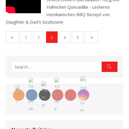
Hähnchen Quesadilla - Leckeres
mexikanisches BBQ Rezept von
Daughter & Dad's Sizzlezone
Read more
Seitennummerierung
←
1
2
3
4
5
→
der
Beiträge
Search
Search
for: