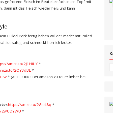
 gefrorene Fleisch im Beutel einfach in ein Topf mit
 dann ist das Fleisch wieder heiß und kann
yle
in Pulled Pork fertig haben will der macht mit Pulled
sch ist saftig und schmeckt herrlich lecker.
K
tps://amzn.to/2J1HiUY
*
K
/amzn.to/2OY3dBL
*
ZHSz
* (ACHTUNG! Bei Amazon zu teuer lieber bei
eter
:
https://amzn.to/2GloL8q
*
.to/2wUDYWU
*