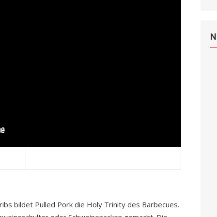
N
bs bildet Pulled Pork die Holy Trinity des Barbecues.