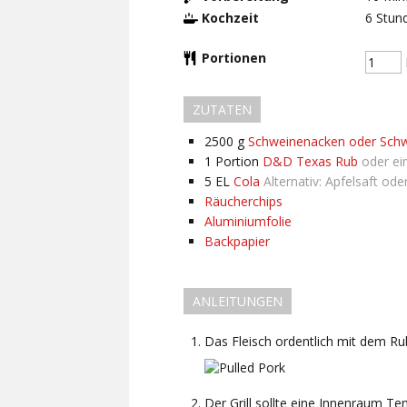
Kochzeit
6
Stun
Portionen
ZUTATEN
2500
g
Schweinenacken oder Schw
1
Portion
D&D Texas Rub
oder e
5
EL
Cola
Alternativ: Apfelsaft ode
Räucherchips
Aluminiumfolie
Backpapier
ANLEITUNGEN
Das Fleisch ordentlich mit dem Ru
Der Grill sollte eine Innenraum 