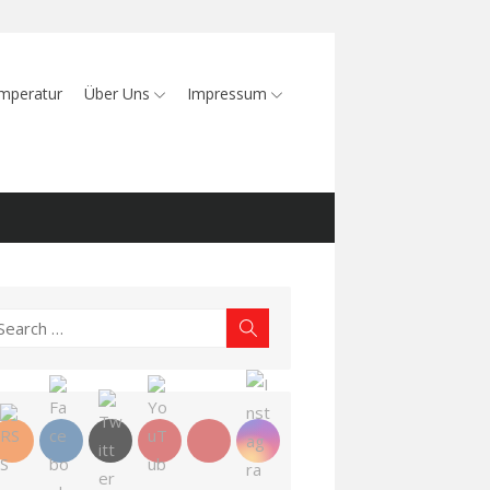
mperatur
Über Uns
Impressum
earch
Search
r: