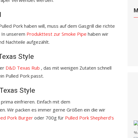
r Paper verwendet werden.
M
l
lled Pork haben will, muss auf dem Gasgrill die richte
 In unserem
Produkttest zur Smoke Pipe
haben wir
nd Nachteile aufgezählt.
Texas Style
ser
D&D Texas Rub
, das mit wenigen Zutaten schnell
in Pulled Pork passt.
Texas Style
 prima einfrieren. Einfach mit dem
en. Wir packen es immer gerne Größen ein die wir
led Pork Burger
oder 700g für
Pulled Pork Shepherd’s