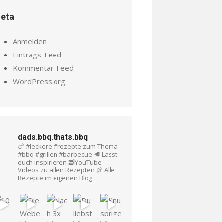
eta
Anmelden
Eintrags-Feed
Kommentar-Feed
WordPress.org
dads.bbq.thats.bbq
🍗 #leckere #rezepte zum Thema
#bbq #grillen #barbecue
🥩 Lasst
euch inspirieren
🥓YouTube
Videos zu allen Rezepten
🍖 Alle
Rezepte im eigenen Blog