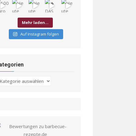
Mehr laden…
Auf Instagram folgen
ategorien
ategorien