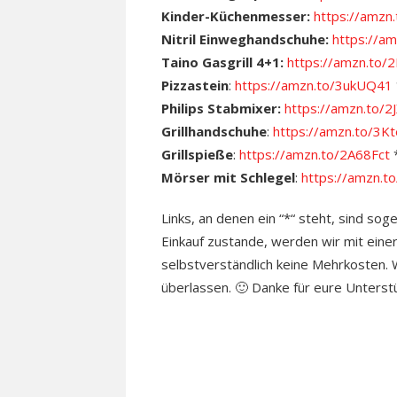
Kinder-Küchenmesser:
https://amz
Nitril Einweghandschuhe:
https://a
Taino Gasgrill 4+1:
https://amzn.to/
Pizzastein
:
https://amzn.to/3ukUQ41
Philips Stabmixer:
https://amzn.to/2
Grillhandschuhe
:
https://amzn.to/3
Grillspieße
:
https://amzn.to/2A68Fct
Mörser mit Schlegel
:
https://amzn.t
Links, an denen ein “*“ steht, sind sog
Einkauf zustande, werden wir mit einer
selbstverständlich keine Mehrkosten. Wo
überlassen. 🙂 Danke für eure Unterst