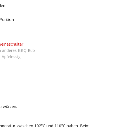
den
Porition
eineschulter
in anderes BBQ Rub
r Apfelessig
b würzen.
Temperatur zwischen 102°C und 110°C haben. Beim