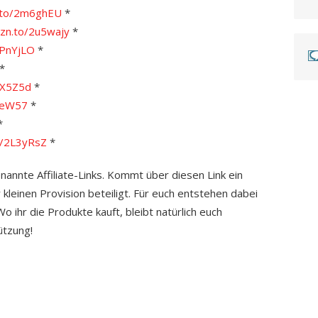
n.to/2m6ghEU
*
mzn.to/2u5wajy
*
2PnYjLO
*
*
JX5Z5d
*
KteW57
*
*
o/2L3yRsZ
*
enannte Affiliate-Links. Kommt über diesen Link ein
 kleinen Provision beteiligt. Für euch entstehen dabei
 ihr die Produkte kauft, bleibt natürlich euch
ützung!