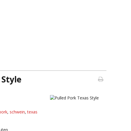
 Style
pork
,
schwein
,
texas
uten