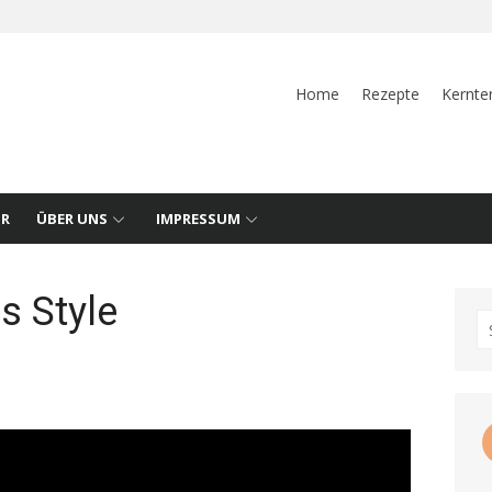
Home
Rezepte
Kernte
UR
ÜBER UNS
IMPRESSUM
s Style
S
fo