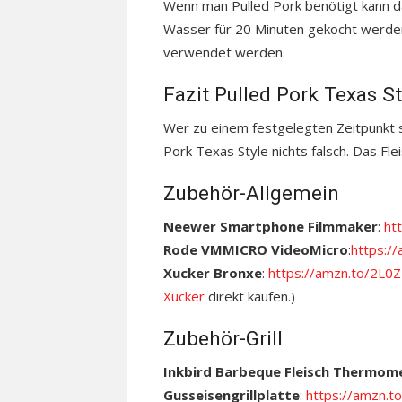
Wenn man Pulled Pork benötigt kann das
Wasser für 20 Minuten gekocht werden,
verwendet werden.
Fazit Pulled Pork Texas St
Wer zu einem festgelegten Zeitpunkt se
Pork Texas Style nichts falsch. Das Flei
Zubehör-Allgemein
Neewer Smartphone Filmmaker
:
ht
Rode VMMICRO VideoMicro
:
https:/
Xucker Bronxe
:
https://amzn.to/2L0
Xucker
direkt kaufen.)
Zubehör-Grill
Inkbird Barbeque Fleisch Thermom
Gusseisengrillplatte
:
https://amzn