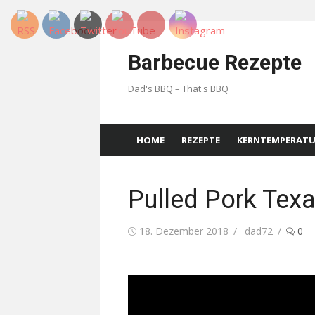
Skip
to
Barbecue Rezepte
content
Dad's BBQ – That's BBQ
HOME
REZEPTE
KERNTEMPERAT
Pulled Pork Texa
Posted
Author
18. Dezember 2018
dad72
0
on