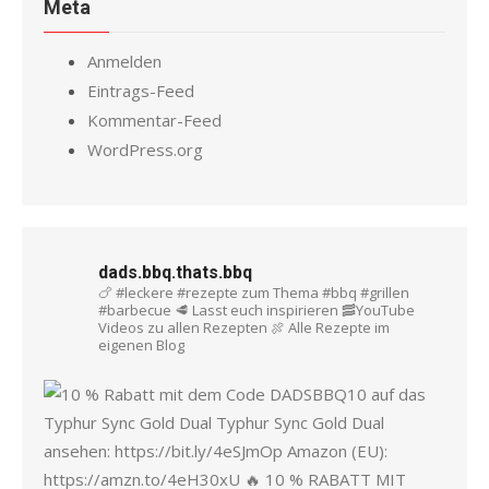
Meta
Anmelden
Eintrags-Feed
Kommentar-Feed
WordPress.org
dads.bbq.thats.bbq
🍗 #leckere #rezepte zum Thema #bbq #grillen
#barbecue
🥩 Lasst euch inspirieren
🥓YouTube
Videos zu allen Rezepten
🍖 Alle Rezepte im
eigenen Blog