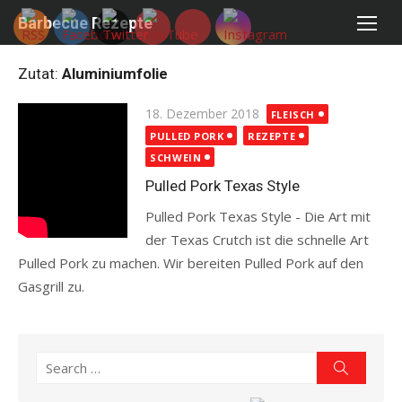
Skip
Barbecue Rezepte
to
content
Zutat:
Aluminiumfolie
Posted
18. Dezember 2018
FLEISCH
on
PULLED PORK
REZEPTE
SCHWEIN
Pulled Pork Texas Style
Pulled Pork Texas Style - Die Art mit
der Texas Crutch ist die schnelle Art
Pulled Pork zu machen. Wir bereiten Pulled Pork auf den
Gasgrill zu.
Read more
Search
Search
for: