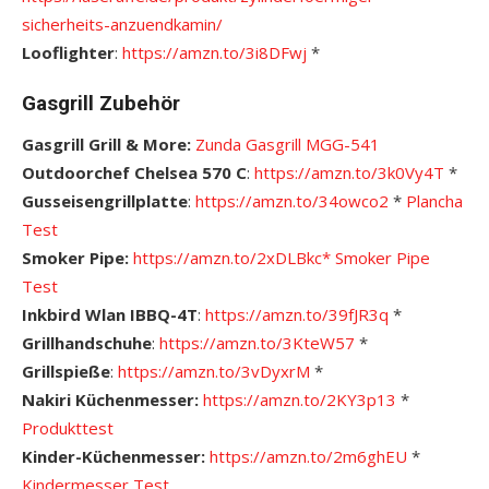
sicherheits-anzuendkamin/
Looflighter
:
https://amzn.to/3i8DFwj
*
Gasgrill Zubehör
Gasgrill Grill & More:
Zunda Gasgrill MGG-541
Outdoorchef Chelsea 570 C
:
https://amzn.to/3k0Vy4T
*
Gusseisengrillplatte
:
https://amzn.to/34owco2
*
Plancha
Test
Smoker Pipe:
https://amzn.to/2xDLBkc*
Smoker Pipe
Test
Inkbird Wlan IBBQ-4T
:
https://amzn.to/39fJR3q
*
Grillhandschuhe
:
https://amzn.to/3KteW57
*
Grillspieße
:
https://amzn.to/3vDyxrM
*
Nakiri Küchenmesser:
https://amzn.to/2KY3p13
*
Produkttest
Kinder-Küchenmesser:
https://amzn.to/2m6ghEU
*
Kindermesser Test