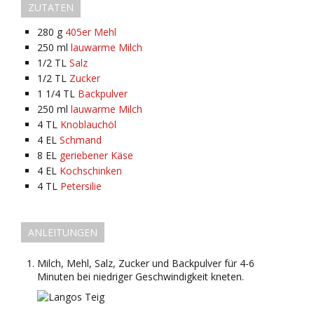
ZUTATEN
280
g
405er Mehl
250
ml
lauwarme Milch
1/2
TL
Salz
1/2
TL
Zucker
1 1/4
TL
Backpulver
250
ml
lauwarme Milch
4
TL
Knoblauchöl
4
EL
Schmand
8
EL
geriebener Käse
4
EL
Kochschinken
4
TL
Petersilie
ANLEITUNGEN
Milch, Mehl, Salz, Zucker und Backpulver für 4-6
Minuten bei niedriger Geschwindigkeit kneten.