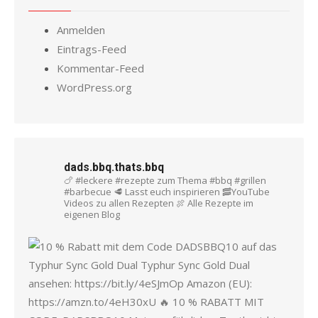
Anmelden
Eintrags-Feed
Kommentar-Feed
WordPress.org
dads.bbq.thats.bbq
🍗 #leckere #rezepte zum Thema #bbq #grillen
#barbecue
🥩 Lasst euch inspirieren
🥓YouTube
Videos zu allen Rezepten
🍖 Alle Rezepte im
eigenen Blog