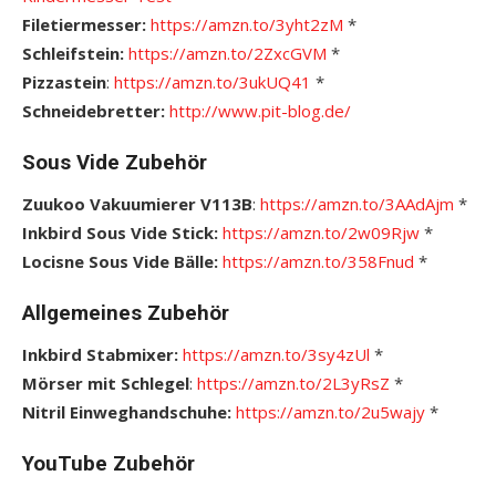
Filetiermesser:
https://amzn.to/3yht2zM
*
Schleifstein:
https://amzn.to/2ZxcGVM
*
Pizzastein
:
https://amzn.to/3ukUQ41
*
Schneidebretter:
http://www.pit-blog.de/
Sous Vide Zubehör
Zuukoo Vakuumierer V113B
:
https://amzn.to/3AAdAjm
*
Inkbird Sous Vide Stick:
https://amzn.to/2w09Rjw
*
Locisne Sous Vide Bälle:
https://amzn.to/358Fnud
*
Allgemeines Zubehör
Inkbird Stabmixer:
https://amzn.to/3sy4zUl
*
Mörser mit Schlegel
:
https://amzn.to/2L3yRsZ
*
Nitril Einweghandschuhe:
https://amzn.to/2u5wajy
*
YouTube Zubehör