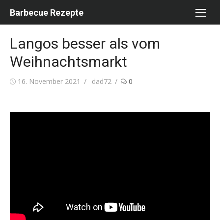
Skip
Barbecue Rezepte
to
content
Langos besser als vom
Weihnachtsmarkt
Posted
Author
16. November 2021
dad72
0
on