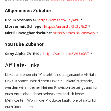
Allgemeines Zubehör
Braun Stabmixer:
https://amzn.to/3sy4zU
*
Mörser mit Schlegel
:
https://amzn.to/2L3yRsZ
*
Nitril Einweghandschuhe:
https://amzn.to/2u5wajy
*
YouTube Zubehör
Sony Alpha ZV-E10L:
https://amzn.to/3WUuXGT
*
Affiliate-Links
Links, an denen ein “*“ steht, sind sogenannte Affiliate-
Links. Kommt über diesen Link ein Einkauf zustande,
werden wir mit einer kleinen Provision beteiligt und für
euch entstehen dabei selbstverständlich keine
Mehrkosten. Wo ihr die Produkte kauft, bleibt natürlich
euch überlassen.