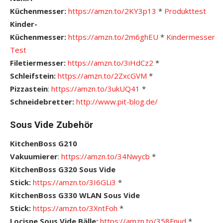
Küchenmesser:
https://amzn.to/2KY3p13
*
Pro
dukttest
Kinder-
Küchenmesser:
https://amzn.to/2m6ghEU
*
Kindermesser
Test
Filetiermesser:
https://amzn.to/3iHdCz2
*
Schleifstein:
https://amzn.to/2ZxcGVM
*
Pizzastein
:
https://amzn.to/3ukUQ41
*
Schneidebretter:
http://www.pit-blog.de/
Sous Vide Zubehör
KitchenBoss G210
Vakuumierer
:
https://amzn.to/34Nwycb
*
KitchenBoss G320 Sous Vide
Stick:
https://amzn.to/3I6GLi3
*
KitchenBoss G330 WLAN Sous Vide
Stick:
https://amzn.to/3XntFoh
*
Locisne Sous Vide Bälle:
https://amzn.to/358Fnud
*