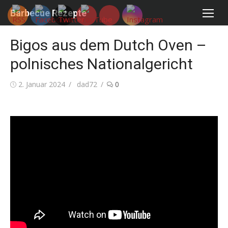
Skip
Barbecue Rezepte
to
content
Bigos aus dem Dutch Oven –
polnisches Nationalgericht
Posted
Author
2. Januar 2024
dad72
0
on