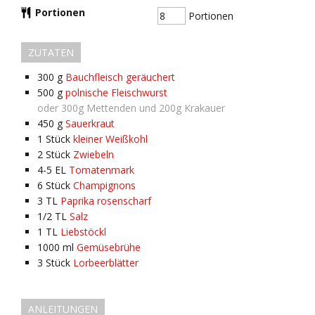
Portionen
Portionen
ZUTATEN
300
g
Bauchfleisch geräuchert
500
g
polnische Fleischwurst
oder 300g Mettenden und 200g Krakauer
450
g
Sauerkraut
1
Stück
kleiner Weißkohl
2
Stück
Zwiebeln
4-5
EL
Tomatenmark
6
Stück
Champignons
3
TL
Paprika rosenscharf
1/2
TL
Salz
1
TL
Liebstöckl
1000
ml
Gemüsebrühe
3
Stück
Lorbeerblätter
ANLEITUNGEN