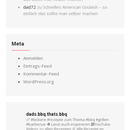
dad72
zu
Schnelles American Goulash – so
einfach das sollte man selber machen
Meta
Anmelden
Eintrags-Feed
Kommentar-Feed
WordPress.org
dads.bbq.thats.bbq
🍗 #leckere #rezepte zum Thema #bbq #grillen
#barbecue
🥩 Lasst euch inspirieren
🥓YouTube
Videos zu allen Rezepten
🍖 Alle Rezepte im