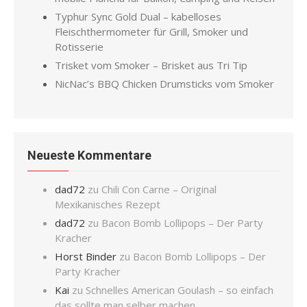
Typhur Sync Gold Dual – kabelloses
Fleischthermometer für Grill, Smoker und
Rotisserie
Trisket vom Smoker – Brisket aus Tri Tip
NicNac’s BBQ Chicken Drumsticks vom Smoker
Neueste Kommentare
dad72
zu
Chili Con Carne – Original
Mexikanisches Rezept
dad72
zu
Bacon Bomb Lollipops – Der Party
Kracher
Horst Binder
zu
Bacon Bomb Lollipops – Der
Party Kracher
Kai
zu
Schnelles American Goulash – so einfach
das sollte man selber machen