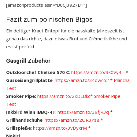
[amazonproducts asin=“B0CJ3927B1″]
Fazit zum polnischen Bigos
Ein deftiger Kraut Eintopf für die nasskalte Jahreszeit ist
genau das richte, dazu etwas Brot und Crème fraîche und
es ist perfekt.
Gasgrill Zubehör
Outdoorchef Chelsea 570 C
:
https://amzn.to/3k0Vy4T
*
Gusseisengrillplatte
:
https://amzn.to/34owco2
*
Plancha
Test
Smoker Pipe:
https://amzn.to/2xDLBkc*
S
moker Pipe
Test
Inkbird Wlan IBBQ-4T
:
https://amzn.to/39fJR3q
*
Grillhandschuhe
:
https://amzn.to/2OR3Ys8
*
Grillspieße
:
https://amzn.to/3vDyxrM
*
Nakiri