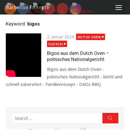
Skip
Barbecue Rezepte
to
content
Keyword:
bigos
Posted
2. Januar 2024
DUTCH OVEN
on
FLEISCH
Bigos aus dem Dutch Oven –
polnisches Nationalgericht
Bigos aus dem Dutch Oven -
polnisches Nationalgericht - leicht und
schnell zubereitet - Familienrezept - DADs BBQ
Read more
Search
Search
for: