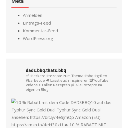
Meta
Anmelden
Eintrags-Feed
Kommentar-Feed
WordPress.org
dads.bbq.thats.bbq
🍗 #leckere #rezepte zum Thema #bbq #grillen
#barbecue
🥩 Lasst euch inspirieren
🥓YouTube
Videos zu allen Rezepten
🍖 Alle Rezepte im
eigenen Blog