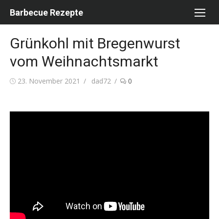
Skip
Barbecue Rezepte
to
content
Grünkohl mit Bregenwurst
vom Weihnachtsmarkt
Posted
Author
23. November 2021
dad72
0
on