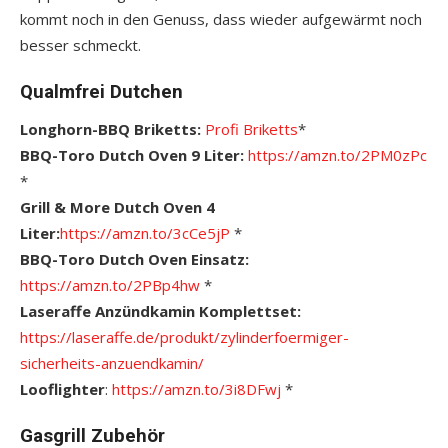
kommt noch in den Genuss, dass wieder aufgewärmt noch
besser schmeckt.
Qualmfrei Dutchen
Longhorn-BBQ Briketts:
Profi Briketts
*
BBQ-Toro Dutch Oven 9 Liter:
https://amzn.to/2PM0zPc
*
Grill & More Dutch Oven 4
Liter:
https://amzn.to/3cCe5jP
*
BBQ-Toro Dutch Oven Einsatz:
https://amzn.to/2PBp4hw
*
Laseraffe Anzündkamin Komplettset:
https://laseraffe.de/produkt/zylinderfoermiger-
sicherheits-anzuendkamin/
Looflighter
:
https://amzn.to/3i8DFwj
*
Gasgrill Zubehör