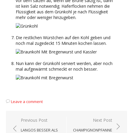
vor dem salzen ab, wenn die Brühe salzig ist, dann
ist kein Salz notwendig. Haferflocken nehmen die
Flüssigkeit aus dem Grünkohl je nach Flüssigkeit
mehr oder weniger hinzugeben.
Die restlichen Würstchen auf den Kohl geben und
noch mal zugedeckt 15 Minuten kochen lassen.
Nun kann der Grünkohl serviert werden, aber noch
mal aufgewärmt schmeckt er noch besser.
Leave a comment
Beitragsnavigation
Previous Post
Next Post
LANGOS BESSER ALS
CHAMPIGNONPFANNE