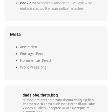
dad72
zu
Schnelles American Goulash – so
einfach das sollte man selber machen
Meta
Anmelden
Eintrags-Feed
Kommentar-Feed
WordPress.org
dads.bbq.thats.bbq
🍗 #leckere #rezepte zum Thema #bbq #grillen
#barbecue
🥩 Lasst euch inspirieren
🥓YouTube
Videos zu allen Rezepten
🍖 Alle Rezepte im
eigenen Blog