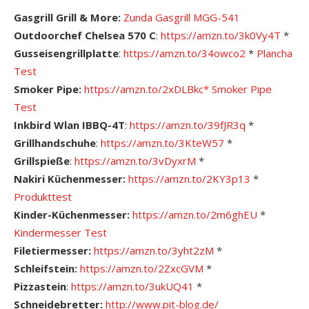
Gasgrill Grill & More:
Zunda Gasgrill MGG-541
Outdoorchef Chelsea 570 C
:
https://amzn.to/3k0Vy4T
*
Gusseisengrillplatte
:
https://amzn.to/34owco2
*
Plancha
Test
Smoker Pipe:
https://amzn.to/2xDLBkc*
Smoker Pipe
Test
Inkbird Wlan IBBQ-4T
:
https://amzn.to/39fJR3q
*
Grillhandschuhe
:
https://amzn.to/3KteW57
*
Grillspieße
:
https://amzn.to/3vDyxrM
*
Nakiri Küchenmesser:
https://amzn.to/2KY3p13
*
Produkttest
Kinder-Küchenmesser:
https://amzn.to/2m6ghEU
*
Kindermesser Test
Filetiermesser:
https://amzn.to/3yht2zM
*
Schleifstein:
https://amzn.to/2ZxcGVM
*
Pizzastein
:
https://amzn.to/3ukUQ41
*
Schneidebretter:
http://www.pit-blog.de/