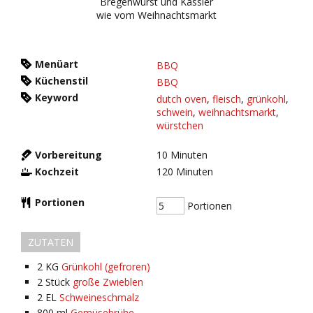
Menüart
BBQ
Küchenstil
BBQ
Keyword
dutch oven
,
fleisch
,
grünkohl
,
schwein
,
weihnachtsmarkt
,
würstchen
Vorbereitung
10
Minuten
Kochzeit
120
Minuten
Portionen
Portionen
ZUTATEN
2
KG
Grünkohl (gefroren)
2
Stück
große Zwieblen
2
EL
Schweineschmalz
800
ml
Gemüsebrühe