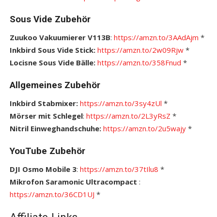
Sous Vide Zubehör
Zuukoo Vakuumierer V113B
:
https://amzn.to/3AAdAjm
*
Inkbird Sous Vide Stick:
https://amzn.to/2w09Rjw
*
Locisne Sous Vide Bälle:
https://amzn.to/358Fnud
*
Allgemeines Zubehör
Inkbird Stabmixer:
https://amzn.to/3sy4zUl
*
Mörser mit Schlegel
:
https://amzn.to/2L3yRsZ
*
Nitril Einweghandschuhe:
https://amzn.to/2u5wajy
*
YouTube Zubehör
DJI Osmo Mobile 3
:
https://amzn.to/37tIlu8
*
Mikrofon Saramonic Ultracompact
:
https://amzn.to/36CD1UJ
*
Affiliate-Links