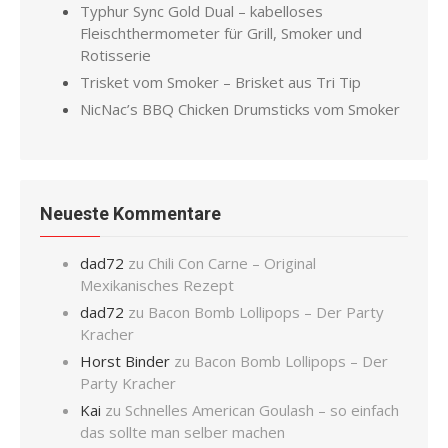
Typhur Sync Gold Dual – kabelloses
Fleischthermometer für Grill, Smoker und
Rotisserie
Trisket vom Smoker – Brisket aus Tri Tip
NicNac’s BBQ Chicken Drumsticks vom Smoker
Neueste Kommentare
dad72
zu
Chili Con Carne – Original
Mexikanisches Rezept
dad72
zu
Bacon Bomb Lollipops – Der Party
Kracher
Horst Binder
zu
Bacon Bomb Lollipops – Der
Party Kracher
Kai
zu
Schnelles American Goulash – so einfach
das sollte man selber machen