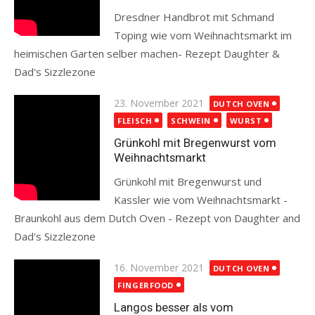
Dresdner Handbrot mit Schmand
Toping wie vom Weihnachtsmarkt im
heimischen Garten selber machen- Rezept Daughter &
Dad's Sizzlezone
Read more
Posted
23. November 2021
DUTCH OVEN
on
FLEISCH
SCHWEIN
WURST
Grünkohl mit Bregenwurst vom
Weihnachtsmarkt
Grünkohl mit Bregenwurst und
Kassler wie vom Weihnachtsmarkt -
Braunkohl aus dem Dutch Oven - Rezept von Daughter and
Dad's Sizzlezone
Read more
Posted
16. November 2021
DUTCH OVEN
on
FINGERFOOD
Langos besser als vom