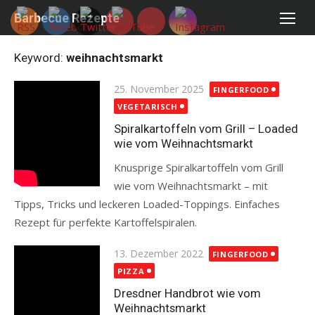
Skip
Barbecue Rezepte
to
content
Keyword:
weihnachtsmarkt
Posted
25. November 2025
FINGERFOOD
on
VEGETARISCH
Spiralkartoffeln vom Grill – Loaded
wie vom Weihnachtsmarkt
Knusprige Spiralkartoffeln vom Grill
wie vom Weihnachtsmarkt – mit
Tipps, Tricks und leckeren Loaded-Toppings. Einfaches
Rezept für perfekte Kartoffelspiralen.
Read more
Posted
13. Dezember 2022
FINGERFOOD
on
PIZZA
Dresdner Handbrot wie vom
Weihnachtsmarkt