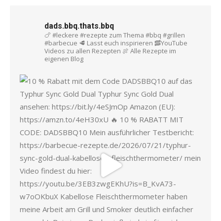
dads.bbq.thats.bbq
🍗 #leckere #rezepte zum Thema #bbq #grillen
#barbecue
🥩 Lasst euch inspirieren
🥓YouTube
Videos zu allen Rezepten
🍖 Alle Rezepte im
eigenen Blog