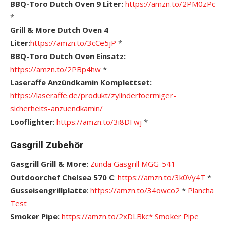
BBQ-Toro Dutch Oven 9 Liter:
https://amzn.to/2PM0zPc
*
Grill & More Dutch Oven 4
Liter:
https://amzn.to/3cCe5jP
*
BBQ-Toro Dutch Oven Einsatz:
https://amzn.to/2PBp4hw
*
Laseraffe Anzündkamin Komplettset:
https://laseraffe.de/produkt/zylinderfoermiger-
sicherheits-anzuendkamin/
Looflighter
:
https://amzn.to/3i8DFwj
*
Gasgrill Zubehör
Gasgrill Grill & More:
Zunda Gasgrill MGG-541
Outdoorchef Chelsea 570 C
:
https://amzn.to/3k0Vy4T
*
Gusseisengrillplatte
:
https://amzn.to/34owco2
*
Plancha
Test
Smoker Pipe:
https://amzn.to/2xDLBkc*
Smoker Pipe