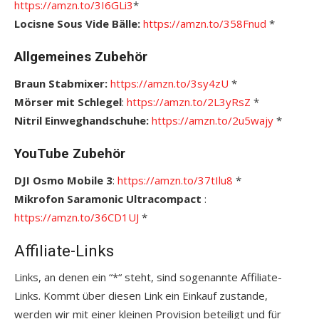
https://amzn.to/3I6GLi3
*
Locisne Sous Vide Bälle:
https://amzn.to/358Fnud
*
Allgemeines Zubehör
Braun Stabmixer:
https://amzn.to/3sy4zU
*
Mörser mit Schlegel
:
https://amzn.to/2L3yRsZ
*
Nitril Einweghandschuhe:
https://amzn.to/2u5wajy
*
YouTube Zubehör
DJI Osmo Mobile 3
:
https://amzn.to/37tIlu8
*
Mikrofon Saramonic Ultracompact
:
https://amzn.to/36CD1UJ
*
Affiliate-Links
Links, an denen ein “*“ steht, sind sogenannte Affiliate-
Links. Kommt über diesen Link ein Einkauf zustande,
werden wir mit einer kleinen Provision beteiligt und für