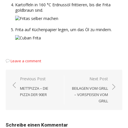
Kartoffeln in 160 °C Erdnussöl frittieren, bis die Frita
goldbraun sind.
Frita auf Küchenpapier legen, um das Öl zu mindern.
Leave a comment
Beitragsnavigation
Previous Post
Next Post
METTPIZZA – DIE
BEILAGEN VOM GRILL
PIZZA DER 90ER
– VORSPEISEN VOM
GRILL
Schreibe einen Kommentar