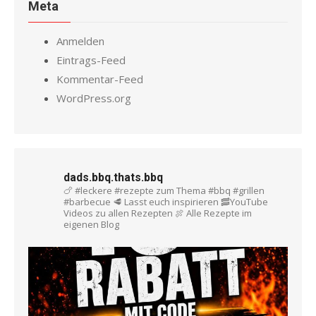
Meta
Anmelden
Eintrags-Feed
Kommentar-Feed
WordPress.org
dads.bbq.thats.bbq
🍗 #leckere #rezepte zum Thema #bbq #grillen
#barbecue
🥩 Lasst euch inspirieren
🥓YouTube
Videos zu allen Rezepten
🍖 Alle Rezepte im
eigenen Blog