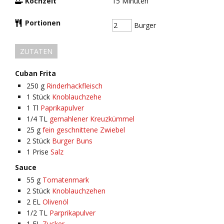
Kochzeit
15
Minuten
Portionen
Burger
ZUTATEN
Cuban Frita
250
g
Rinderhackfleisch
1
Stück
Knoblauchzehe
1
Tl
Paprikapulver
1/4
TL
gemahlener Kreuzkümmel
25
g
fein geschnittene Zwiebel
2
Stück
Burger Buns
1
Prise
Salz
Sauce
55
g
Tomatenmark
2
Stück
Knoblauchzehen
2
EL
Olivenöl
1/2
TL
Parprikapulver
1
EL
Zucker