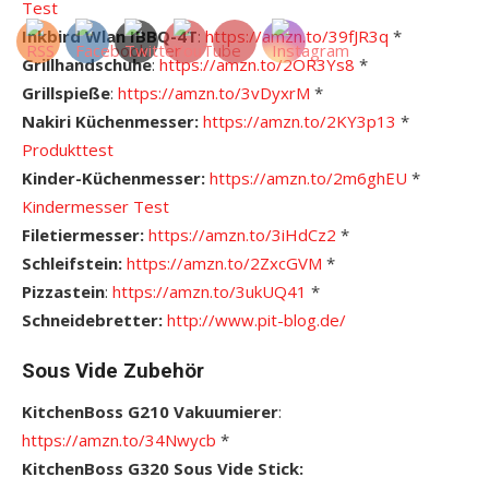
Test
Inkbird Wlan IBBQ-4T
:
https://amzn.to/39fJR3q
*
Grillhandschuhe
:
https://amzn.to/2OR3Ys8
*
Grillspieße
:
https://amzn.to/3vDyxrM
*
Nakiri Küchenmesser:
https://amzn.to/2KY3p13
*
Produkttest
Kinder-Küchenmesser:
https://amzn.to/2m6ghEU
*
Kindermesser Test
Filetiermesser:
https://amzn.to/3iHdCz2
*
Schleifstein:
https://amzn.to/2ZxcGVM
*
Pizzastein
:
https://amzn.to/3ukUQ41
*
Schneidebretter:
http://www.pit-blog.de/
Sous Vide Zubehör
KitchenBoss G210 Vakuumierer
:
https://amzn.to/34Nwycb
*
KitchenBoss G320 Sous Vide Stick: