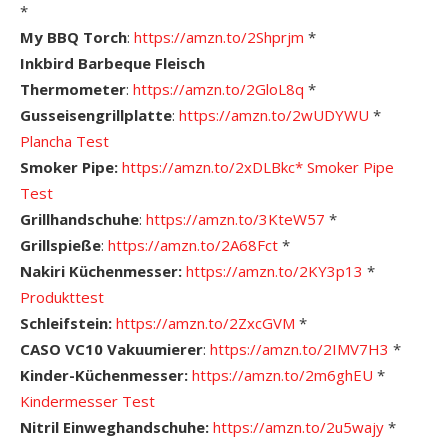
*
My BBQ Torch
:
https://amzn.to/2Shprjm
*
Inkbird Barbeque Fleisch
Thermometer
:
https://amzn.to/2GloL8q
*
Gusseisengrillplatte
:
https://amzn.to/2wUDYWU
*
Plancha Test
Smoker Pipe:
https://amzn.to/2xDLBkc*
Smoker Pipe
Test
Grillhandschuhe
:
https://amzn.to/3KteW57
*
Grillspieße
:
https://amzn.to/2A68Fct
*
Nakiri Küchenmesser:
https://amzn.to/2KY3p13
*
Produkttest
Schleifstein:
https://amzn.to/2ZxcGVM
*
CASO VC10 Vakuumierer
:
https://amzn.to/2IMV7H3
*
Kinder-Küchenmesser:
https://amzn.to/2m6ghEU
*
Kindermesser Test
Nitril Einweghandschuhe:
https://amzn.to/2u5wajy
*