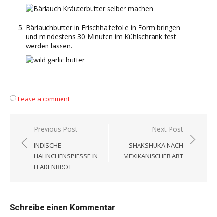
Bärlauchbutter in Frischhaltefolie in Form bringen
und mindestens 30 Minuten im Kühlschrank fest
werden lassen.
Leave a comment
Beitragsnavigation
Previous Post
Next Post
INDISCHE
SHAKSHUKA NACH
HÄHNCHENSPIESSE IN F
MEXIKANISCHER ART
LADENBROT
Schreibe einen Kommentar