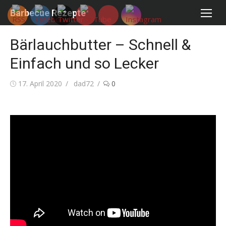
Skip
Barbecue Rezepte
to
content
Bärlauchbutter – Schnell &
Einfach und so Lecker
Posted
Author
17. April 2020
dad72
0
on