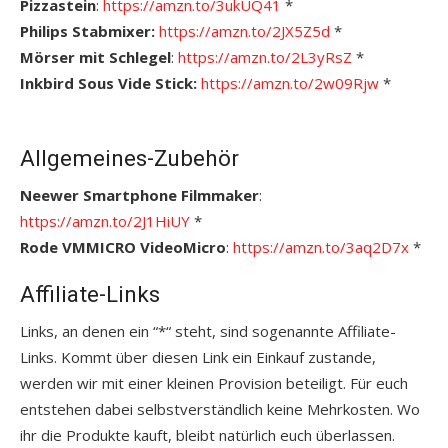
Pizzastein
:
https://amzn.to/3ukUQ41
*
Philips Stabmixer:
https://amzn.to/2JX5Z5d
*
Mörser mit Schlegel
:
https://amzn.to/2L3yRsZ
*
Inkbird Sous Vide Stick:
https://amzn.to/2w09Rjw
*
Allgemeines-Zubehör
Neewer Smartphone Filmmaker
:
https://amzn.to/2J1HiUY
*
Rode VMMICRO VideoMicro
:
https://amzn.to/3aq2D7x
*
Affiliate-Links
Links, an denen ein “*“ steht, sind sogenannte Affiliate-
Links. Kommt über diesen Link ein Einkauf zustande,
werden wir mit einer kleinen Provision beteiligt. Für euch
entstehen dabei selbstverständlich keine Mehrkosten. Wo
ihr die Produkte kauft, bleibt natürlich euch überlassen.