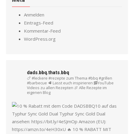
Anmelden
Eintrags-Feed
Kommentar-Feed
WordPress.org
dads.bbq.thats.bbq
🍗 #leckere #rezepte zum Thema #bbq #grillen
#barbecue
🥩 Lasst euch inspirieren
🥓YouTube
Videos zu allen Rezepten
🍖 Alle Rezepte im
eigenen Blog