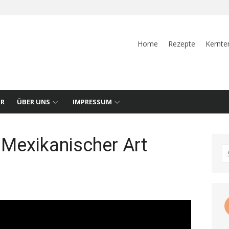
Home
Rezepte
Kernte
UR
ÜBER UNS
IMPRESSUM
Mexikanischer Art
S
fo