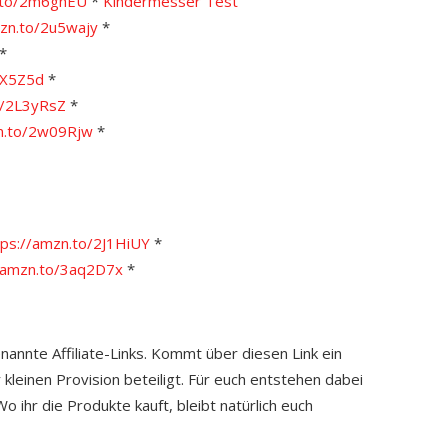
n.to/2m6ghEU
*
Kindermesser Test
mzn.to/2u5wajy
*
*
JX5Z5d
*
o/2L3yRsZ
*
zn.to/2w09Rjw
*
tps://amzn.to/2J1HiUY
*
//amzn.to/3aq2D7x
*
enannte Affiliate-Links. Kommt über diesen Link ein
 kleinen Provision beteiligt. Für euch entstehen dabei
 ihr die Produkte kauft, bleibt natürlich euch