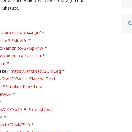
ann jeder nach Belieben selber festlegen und
Frühstück.
s://amzn.to/3944QFf
*
n.to/2PM0zPc
*
s://amzn.to/2PBp4hw
*
s://amzn.to/2s2H0Ju
*
rjm
*
eter
:
https://amzn.to/2GloL8q
*
.to/2wUDYWU
*
Plancha Test
kc*
Smoker Pipe Test
KteW57
*
*
.to/2KY3p13
*
Produkttest
VM
*
mzn.to/2IMV7H3
*