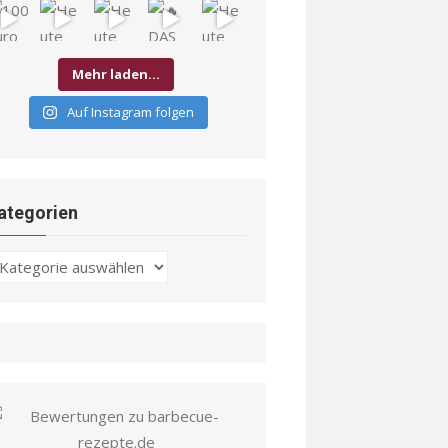
Mehr laden…
Auf Instagram folgen
ategorien
ategorien