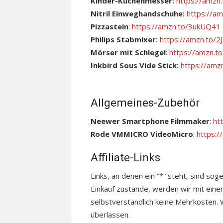
Kinder-Küchenmesser:
https://amz
Nitril Einweghandschuhe:
https://a
Pizzastein
:
https://amzn.to/3ukUQ41
Philips Stabmixer:
https://amzn.to/2
Mörser mit Schlegel
:
https://amzn.t
Inkbird Sous Vide Stick:
https://am
Allgemeines-Zubehör
Neewer Smartphone Filmmaker
:
ht
Rode VMMICRO VideoMicro
:
https:
Affiliate-Links
Links, an denen ein “*“ steht, sind sog
Einkauf zustande, werden wir mit einer
selbstverständlich keine Mehrkosten. Wo
überlassen.