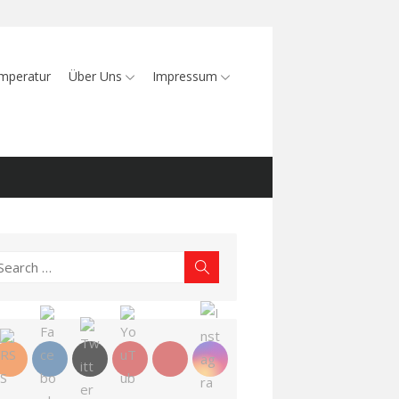
mperatur
Über Uns
Impressum
earch
Search
r: