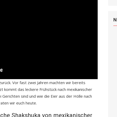
N
zurück. Vor fast zwei Jahren machten wir bereits
zt kommt das leckere Frühstück nach mexikanischer
 Gerichten sind und wie die Eier aus der Hölle nach
aten wir euch heute.
ische Shakshuka von mexikanischer