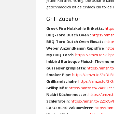
jeden Fall alles richtig. Die Schärfe k
geschmacklich ist es einfach ein tolles 
Grill-Zubehör
Greek Fire Holzkohle Briketts:
http
BBQ-Toro Dutch Oven :
https://amz
BBQ-Toro Dutch Oven Einsatz:
http
Weber Anzündkamin Rapidfire
:
http
My BBQ Torch
:
https://amzn.to/2Shp
Inkbird Barbeque Fleisch Thermom
Gusseisengrillplatte
:
https://amzn
Smoker Pipe:
https://amzn.to/2xDLB
Grillhandschuhe
:
https://amzn.to/3
Grillspieße
:
https://amzn.to/2A68Fct
Nakiri Küchenmesser:
https://amzn
Schleifstein:
https://amzn.to/2ZxcG
CASO VC10 Vakuumierer
:
https://a