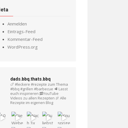
eta
Anmelden
Eintrags-Feed
Kommentar-Feed
WordPress.org
dads.bbq.thats.bbq
🍗 #leckere #rezepte zum Thema
#bbq #grillen #barbecue
🥩 Lasst
euch inspirieren
🥓YouTube
Videos zu allen Rezepten
🍖 Alle
Rezepte im eigenen Blog