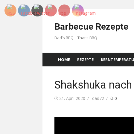
Skip
to
Barbecue Rezepte
content
Dad's BBQ – That's BBQ
HOME
REZEPTE
KERNTEMPERAT
Shakshuka nach 
Posted
Author
21. April 2020
dad72
0
on