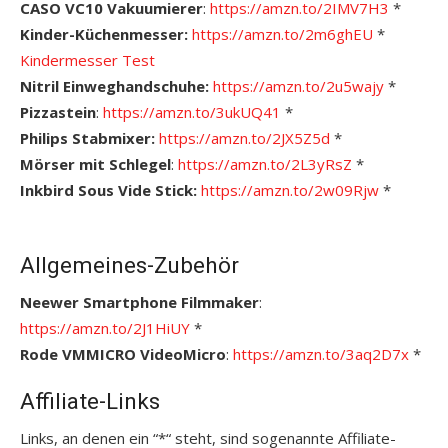
CASO VC10 Vakuumierer
:
https://amzn.to/2IMV7H3
*
Kinder-Küchenmesser:
https://amzn.to/2m6ghEU
*
Kindermesser Test
Nitril Einweghandschuhe:
https://amzn.to/2u5wajy
*
Pizzastein
:
https://amzn.to/3ukUQ41
*
Philips Stabmixer:
https://amzn.to/2JX5Z5d
*
Mörser mit Schlegel
:
https://amzn.to/2L3yRsZ
*
Inkbird Sous Vide Stick:
https://amzn.to/2w09Rjw
*
Allgemeines-Zubehör
Neewer Smartphone Filmmaker
:
https://amzn.to/2J1HiUY
*
Rode VMMICRO VideoMicro
:
https://amzn.to/3aq2D7x
*
Affiliate-Links
Links, an denen ein “*“ steht, sind sogenannte Affiliate-