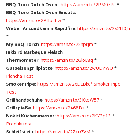
BBQ-Toro Dutch Oven :
https://amzn.to/2PM0zPc
*
BBQ-Toro Dutch Oven Einsatz:
https://amzn.to/2PBp4hw
*
Weber Anzündkamin Rapidfire
:
https://amzn.to/2s2H0Ju
*
My BBQ Torch
:
https://amzn.to/2Shprjm
*
Inkbird Barbeque Fleisch
Thermometer
:
https://amzn.to/2GloL8q
*
Gusseisengrillplatte
:
https://amzn.to/2wUDYWU
*
Plancha Test
Smoker Pipe:
https://amzn.to/2xDLBkc*
Smoker Pipe
Test
Grillhandschuhe
:
https://amzn.to/3KteW57
*
Grillspieße
:
https://amzn.to/2A68Fct
*
Nakiri Küchenmesser:
https://amzn.to/2KY3p13
*
Produkttest
Schleifstein:
https://amzn.to/2ZxcGVM
*