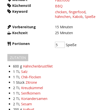
Fastfood
Küchenstil
BBQ
Keyword
chicken
,
fingerfood
,
hähnchen
,
Kabob
,
Spieße
Vorbereitung
15
Minuten
Kochzeit
25
Minuten
Portionen
Spieße
ZUTATEN
600
g
Hähnchenbrustfilet
1
TL
Salz
1
TL
Chili-Flocken
1
Stück
Zitrone
2
TL
Kreuzkümmel
1
TL
Senfkörnern
2
TL
Koriandersamen
2
TL
Sesam
200
g
Joghurt