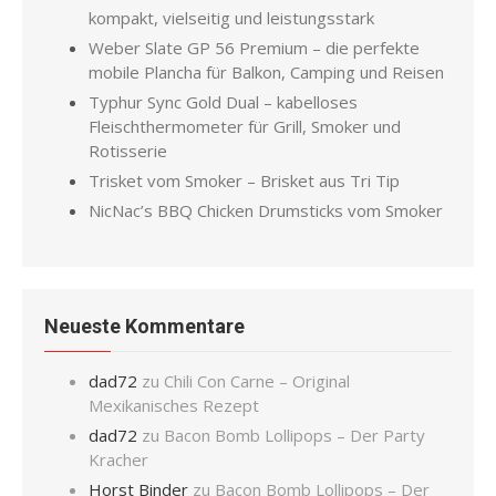
kompakt, vielseitig und leistungsstark
Weber Slate GP 56 Premium – die perfekte
mobile Plancha für Balkon, Camping und Reisen
Typhur Sync Gold Dual – kabelloses
Fleischthermometer für Grill, Smoker und
Rotisserie
Trisket vom Smoker – Brisket aus Tri Tip
NicNac’s BBQ Chicken Drumsticks vom Smoker
Neueste Kommentare
dad72
zu
Chili Con Carne – Original
Mexikanisches Rezept
dad72
zu
Bacon Bomb Lollipops – Der Party
Kracher
Horst Binder
zu
Bacon Bomb Lollipops – Der