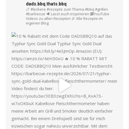
dads.bbq.thats.bbq
🍗 #leckere #rezepte zum Thema #bbq #grillen
#barbecue
🥩 Lasst euch inspirieren
🥓YouTube
Videos zu allen Rezepten
🍖 Alle Rezepte im
eigenen Blog