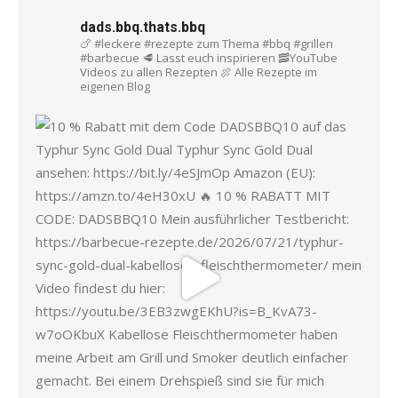
dads.bbq.thats.bbq
🍗 #leckere #rezepte zum Thema #bbq #grillen
#barbecue
🥩 Lasst euch inspirieren
🥓YouTube
Videos zu allen Rezepten
🍖 Alle Rezepte im
eigenen Blog