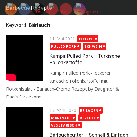
Skip
Barbecue Rezepte
to
content
Keyword:
Bärlauch
Posted
11. Mai 2021
FLEISCH
on
PULLED PORK
SCHWEIN
Kumpir Pulled Pork – Türkische
Folienkartoffel
Kumpir Pulled Pork - leckerer
türkische Folienkartoffel mit
Rotkohlsalat - Bärlauch-Creme Rezept by Daughter &
Dad's Sizzlezone
Read more
Posted
17. April 2020
BEILAGEN
on
MARINADE
REZEPTE
VEGETARISCH
Bärlauchbutter – Schnell & Einfach