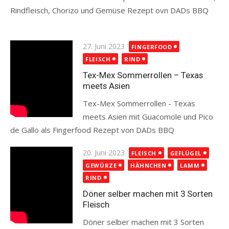
Rindfleisch, Chorizo und Gemüse Rezept ovn DADs BBQ
Read more
Posted
27. Juni 2023
FINGERFOOD
on
FLEISCH
RIND
Tex-Mex Sommerrollen – Texas
meets Asien
Tex-Mex Sommerrollen - Texas
meets Asien mit Guacomole und Pico
de Gallo als Fingerfood Rezept von DADs BBQ
Read more
Posted
20. Juni 2023
FLEISCH
GEFLÜGEL
on
GEWÜRZE
HÄHNCHEN
LAMM
RIND
Döner selber machen mit 3 Sorten
Fleisch
Döner selber machen mit 3 Sorten