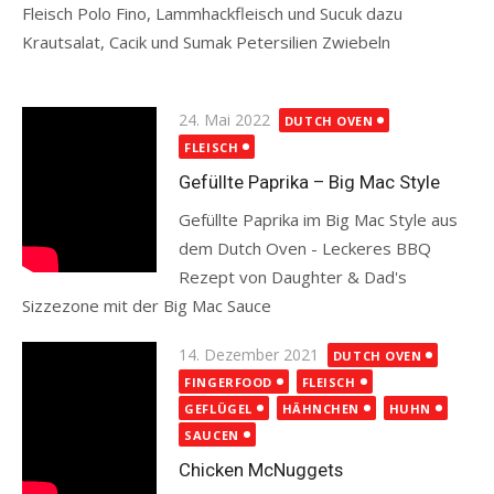
Fleisch Polo Fino, Lammhackfleisch und Sucuk dazu
Krautsalat, Cacik und Sumak Petersilien Zwiebeln
Read more
Posted
24. Mai 2022
DUTCH OVEN
on
FLEISCH
Gefüllte Paprika – Big Mac Style
Gefüllte Paprika im Big Mac Style aus
dem Dutch Oven - Leckeres BBQ
Rezept von Daughter & Dad's
Sizzezone mit der Big Mac Sauce
Read more
Posted
14. Dezember 2021
DUTCH OVEN
on
FINGERFOOD
FLEISCH
GEFLÜGEL
HÄHNCHEN
HUHN
SAUCEN
Chicken McNuggets