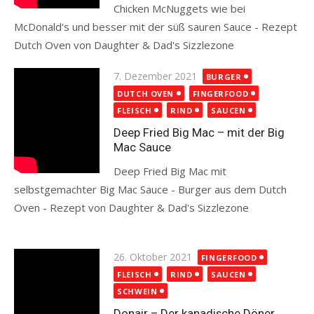
Chicken McNuggets wie bei
McDonald's und besser mit der süß sauren Sauce - Rezept
Dutch Oven von Daughter & Dad's Sizzlezone
Read more
Posted
7. Dezember 2021
BURGER
on
DUTCH OVEN
FINGERFOOD
FLEISCH
RIND
SAUCEN
Deep Fried Big Mac – mit der Big
Mac Sauce
Deep Fried Big Mac mit
selbstgemachter Big Mac Sauce - Burger aus dem Dutch
Oven - Rezept von Daughter & Dad's Sizzlezone
Read more
Posted
26. Oktober 2021
FINGERFOOD
on
FLEISCH
RIND
SAUCEN
SCHWEIN
Donair – Der kanadische Döner