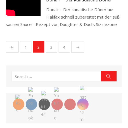
Donair - Der kanadische Döner aus
Halifax schnell zubereitet mit der süß
sauren Sauce - Rezept von Daughter & Dad's Sizzlezone
Read more
Seitennummerierung
←
1
2
3
4
→
der
Beiträge
Search
Search
for: