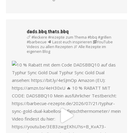
dads.bbq.thats.bbq
🍗 #leckere #rezepte zum Thema #bbq #grillen
#barbecue
🥩 Lasst euch inspirieren
🥓YouTube
Videos zu allen Rezepten
🍖 Alle Rezepte im
eigenen Blog