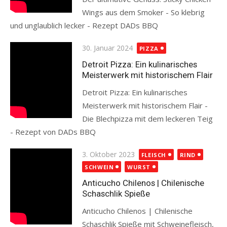
Wings aus dem Smoker - So klebrig
und unglaublich lecker - Rezept DADs BBQ
Read more
Posted
30. Januar 2024
PIZZA
on
Detroit Pizza: Ein kulinarisches
Meisterwerk mit historischem Flair
Detroit Pizza: Ein kulinarisches
Meisterwerk mit historischem Flair -
Die Blechpizza mit dem leckeren Teig
- Rezept von DADs BBQ
Read more
Posted
3. Oktober 2023
FLEISCH
RIND
on
SCHWEIN
WURST
Anticucho Chilenos | Chilenische
Schaschlik Spieße
Anticucho Chilenos | Chilenische
Schaschlik Spieße mit Schweinefleisch,