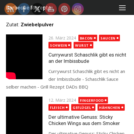
Skip
Barbecue Rezepte
to
content
Zutat:
Zwiebelpulver
Posted
26. März 2024
BACON
SAUCEN
on
SCHWEIN
WURST
Currywurst Schaschlik gibt es nicht
an der Imbissbude
Currywurst Schaschlik gibt es nicht an
der Imbissbude - Schaschlik Sauce
selber machen - Grill Rezept DADs BBQ
Read more
Posted
12. März 2024
FINGERFOOD
on
FLEISCH
GEFLÜGEL
HÄHNCHEN
Der ultimative Genuss: Sticky
Chicken Wings aus dem Smoker
Der ultimative Genuss: Sticky Chicken