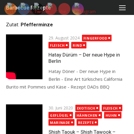
Skip
Barbecue Rezepte
to
content
Zutat:
Pfefferminze
Posted
29. August 2024
FINGERFOOD
on
FLEISCH
RIND
Hatay Dürüm – Der neue Hype in
Berlin
Hatay Döner - Der neue Hype in
Berlin - Eine Art türkisches California
Burito mit Pommes und Käse - Rezept DADs BBQ
Read more
Posted
30. Juni 2020
EXOTISCH
FLEISCH
on
GEFLÜGEL
HÄHNCHEN
HUHN
MARINADE
REZEPTE
Shish Taouk – Shish Tawook –