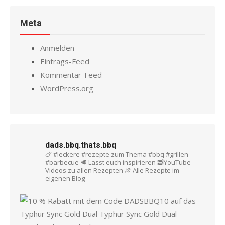
Meta
Anmelden
Eintrags-Feed
Kommentar-Feed
WordPress.org
dads.bbq.thats.bbq
🍗 #leckere #rezepte zum Thema #bbq #grillen
#barbecue
🥩 Lasst euch inspirieren
🥓YouTube
Videos zu allen Rezepten
🍖 Alle Rezepte im
eigenen Blog