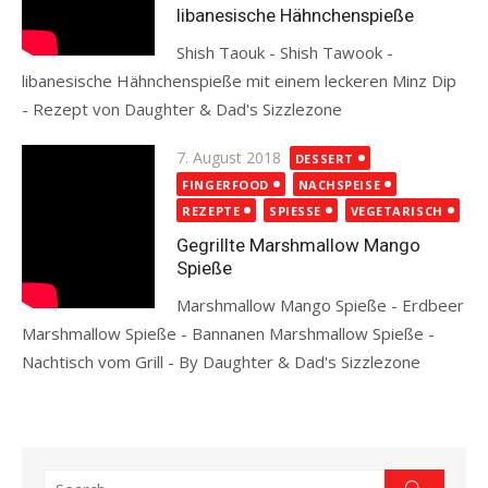
libanesische Hähnchenspieße
Shish Taouk - Shish Tawook -
libanesische Hähnchenspieße mit einem leckeren Minz Dip
- Rezept von Daughter & Dad's Sizzlezone
Read more
Posted
7. August 2018
DESSERT
on
FINGERFOOD
NACHSPEISE
REZEPTE
SPIESSE
VEGETARISCH
Gegrillte Marshmallow Mango
Spieße
Marshmallow Mango Spieße - Erdbeer
Marshmallow Spieße - Bannanen Marshmallow Spieße -
Nachtisch vom Grill - By Daughter & Dad's Sizzlezone
Read more
Search
Search