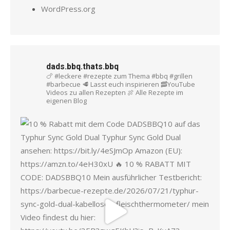
WordPress.org
dads.bbq.thats.bbq
🍗 #leckere #rezepte zum Thema #bbq #grillen
#barbecue
🥩 Lasst euch inspirieren
🥓YouTube
Videos zu allen Rezepten
🍖 Alle Rezepte im
eigenen Blog