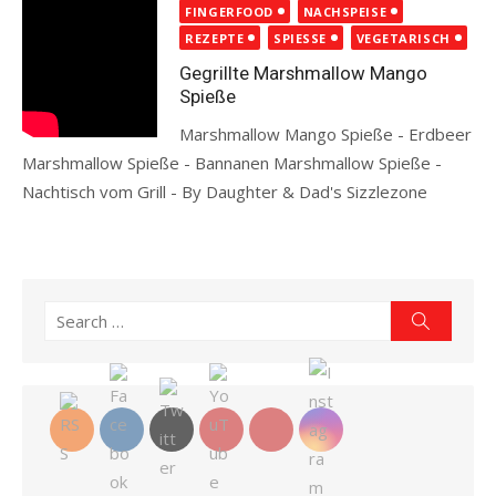
on
FINGERFOOD
NACHSPEISE
REZEPTE
SPIESSE
VEGETARISCH
Gegrillte Marshmallow Mango
Spieße
Marshmallow Mango Spieße - Erdbeer
Marshmallow Spieße - Bannanen Marshmallow Spieße -
Nachtisch vom Grill - By Daughter & Dad's Sizzlezone
Read more
Search
Search
for: