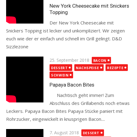
New York Cheesecake mit Snickers
Topping
Der New York Cheesecake mit
Snickers Topping ist lecker und unkompliziert. Wir zeigen
euch wie der er einfach und schnell im Grill gelingt. D&D
Sizzlezone
Read more
Posted
25. September 2018
BACON
on
DESSERT
NACHSPEISE
REZEPTE
SCHWEIN
Papaya Bacon Bites
Nachtisch geht immer! Zum
Abschluss des Grillabends noch etwas
Leckers. Papaya Bacon Bites Papaya Stücke paniert mit
Rohrzucker, eingewickelt in knusprigen Bacon....
Read more
Posted
7. August 2018
DESSERT