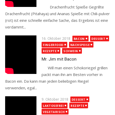
Drachenfrucht Spieße Gegrillte
Drachenfrucht (Pitahaya) und Ananas Spieße mit Chili-pulver
(rot) ist eine schnelle einfache Sache, das Ergebnis ist eine
verdammt...
Read more
Posted
16. Oktober 2018
BACON
DESSERT
on
FINGERFOOD
NACHSPEISE
REZEPTE
SCHWEIN
Mr. Jim mit Bacon
Will man einen Schokoriegel grillen
packt man ihn am Besten vorher in
Bacon ein. Da kann man jeden beliebigen Riegel
verwenden, egal...
Read more
Posted
9. Oktober 2018
DESSERT
on
LAKTOSEFREI
REZEPTE
VEGETARISCH