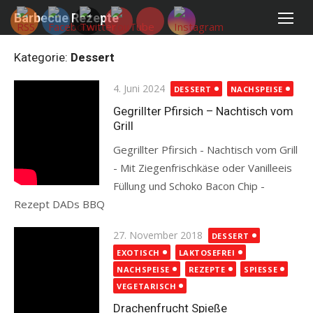
Skip
Barbecue Rezepte
to
content
Kategorie:
Dessert
Posted
4. Juni 2024
DESSERT
NACHSPEISE
on
Gegrillter Pfirsich – Nachtisch vom
Grill
Gegrillter Pfirsich - Nachtisch vom Grill
- Mit Ziegenfrischkäse oder Vanilleeis
Füllung und Schoko Bacon Chip -
Rezept DADs BBQ
Read more
Posted
27. November 2018
DESSERT
on
EXOTISCH
LAKTOSEFREI
NACHSPEISE
REZEPTE
SPIESSE
VEGETARISCH
Drachenfrucht Spieße