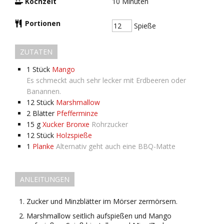
Kochzeit
10
Minuten
Portionen
Spieße
ZUTATEN
1
Stück
Mango
Es schmeckt auch sehr lecker mit Erdbeeren oder
Banannen.
12
Stück
Marshmallow
2
Blätter
Pfefferminze
15
g
Xucker Bronxe
Rohrzucker
12
Stück
Holzspieße
1
Planke
Alternativ geht auch eine BBQ-Matte
ANLEITUNGEN
Zucker und Minzblätter im Mörser zermörsern.
Marshmallow seitlich aufspießen und Mango