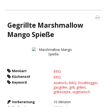
Gegrillte Marshmallow
Mango Spieße
Menüart
BBQ
Küchenstil
BBQ
Keyword
asiatisch
,
BBQ
,
foodblogger
,
gasgriller
,
grill
,
grillen
,
grillrezepte
,
vegetarisch
Vorbereitung
10
Minuten