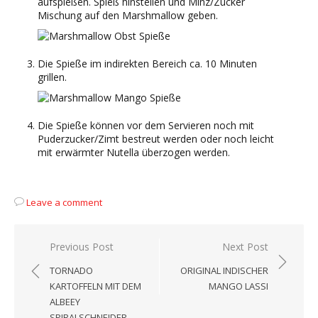
aufspießen. Spieß hinstellen und Minz/Zucker
Mischung auf den Marshmallow geben.
Die Spieße im indirekten Bereich ca. 10 Minuten
grillen.
Die Spieße können vor dem Servieren noch mit
Puderzucker/Zimt bestreut werden oder noch leicht
mit erwärmter Nutella überzogen werden.
Leave a comment
Beitragsnavigation
Previous Post
Next Post
TORNADO
ORIGINAL INDISCHER
KARTOFFELN MIT DEM
MANGO LASSI
ALBEEY
SPIRALSCHNEIDER