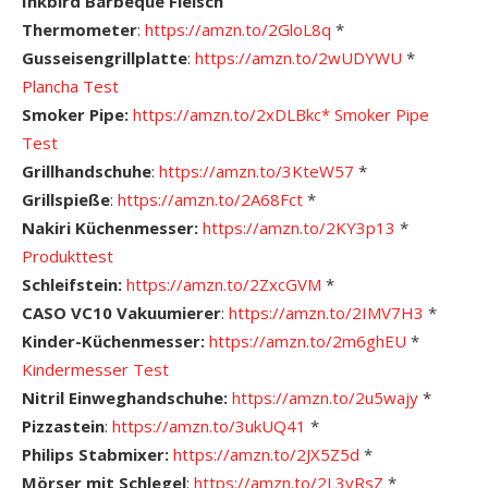
Inkbird Barbeque Fleisch
Thermometer
:
https://amzn.to/2GloL8q
*
Gusseisengrillplatte
:
https://amzn.to/2wUDYWU
*
Plancha Test
Smoker Pipe:
https://amzn.to/2xDLBkc*
Smoker Pipe
Test
Grillhandschuhe
:
https://amzn.to/3KteW57
*
Grillspieße
:
https://amzn.to/2A68Fct
*
Nakiri Küchenmesser:
https://amzn.to/2KY3p13
*
Produkttest
Schleifstein:
https://amzn.to/2ZxcGVM
*
CASO VC10 Vakuumierer
:
https://amzn.to/2IMV7H3
*
Kinder-Küchenmesser:
https://amzn.to/2m6ghEU
*
Kindermesser Test
Nitril Einweghandschuhe:
https://amzn.to/2u5wajy
*
Pizzastein
:
https://amzn.to/3ukUQ41
*
Philips Stabmixer:
https://amzn.to/2JX5Z5d
*
Mörser mit Schlegel
:
https://amzn.to/2L3yRsZ
*