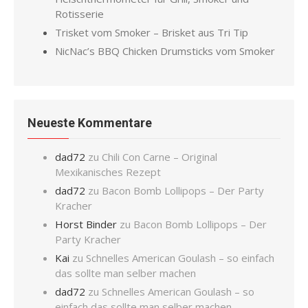
Rotisserie
Trisket vom Smoker – Brisket aus Tri Tip
NicNac’s BBQ Chicken Drumsticks vom Smoker
Neueste Kommentare
dad72
zu
Chili Con Carne – Original
Mexikanisches Rezept
dad72
zu
Bacon Bomb Lollipops – Der Party
Kracher
Horst Binder
zu
Bacon Bomb Lollipops – Der
Party Kracher
Kai
zu
Schnelles American Goulash – so einfach
das sollte man selber machen
dad72
zu
Schnelles American Goulash – so
einfach das sollte man selber machen