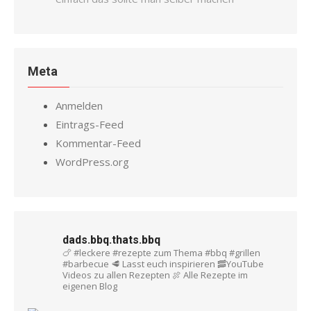
Meta
Anmelden
Eintrags-Feed
Kommentar-Feed
WordPress.org
dads.bbq.thats.bbq
🍗 #leckere #rezepte zum Thema #bbq #grillen
#barbecue
🥩 Lasst euch inspirieren
🥓YouTube
Videos zu allen Rezepten
🍖 Alle Rezepte im
eigenen Blog