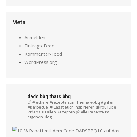
Meta
Anmelden
Eintrags-Feed
Kommentar-Feed
WordPress.org
dads.bbq.thats.bbq
🍗 #leckere #rezepte zum Thema #bbq #grillen
#barbecue
🥩 Lasst euch inspirieren
🥓YouTube
Videos zu allen Rezepten
🍖 Alle Rezepte im
eigenen Blog