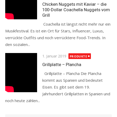
Chicken Nuggets mit Kaviar – die
100-Dollar Coachella Nuggets vom
Grill
Coachella ist längst nicht mehr nur ein
Musikfestival. Es ist ein Ort für Stars, Influencer, Luxus,
verrückte Outfits und noch verrücktere Food-Trends. In
den sozialen...
Read more
Posted
1. Januar 2019
PRODUKTE
on
Grillplatte – Plancha
Grillplatte – Plancha Die Plancha
kommt aus Spanien und bedeutet
Eisen. Es gibt seit dem 19.
Jahrhundert Grillplatten in Spanien und
noch heute zählen...
Read more