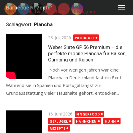
Skip
Barbecue Rezepte
to
content
Schlagwort:
Plancha
Posted
28. Juli 2026
PRODUKTE
on
Weber Slate GP 56 Premium – die
perfekte mobile Plancha für Balkon,
Camping und Reisen
Noch vor wenigen Jahren war eine
Plancha in Deutschland fast ein Exot.
Während sie in Spanien und Portugal längst zur
Grundausstattung vieler Haushalte gehört, entdecken...
Read more
Posted
16. Juni 2026
FINGERFOOD
on
GEFLÜGEL
HÄHNCHEN
HUHN
REZEPTE