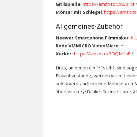
Grillspieße
:
https://amzn.to/2A68Fct
Mörser mit Schlegel
:
https://amzn.t
Allgemeines-Zubehör
Neewer Smartphone Filmmaker
:
ht
Rode VMMICRO VideoMicro
: *
Xucker:
https://amzn.to/2OQM1uF
*
Links, an denen ein “*“ steht, sind sog
Einkauf zustande, werden wir mit einer
selbstverständlich keine Mehrkosten. Wo
überlassen. 🙂 Danke für eure Unterst