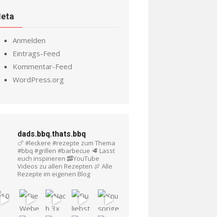
eta
Anmelden
Eintrags-Feed
Kommentar-Feed
WordPress.org
dads.bbq.thats.bbq
🍗 #leckere #rezepte zum Thema
#bbq #grillen #barbecue
🥩 Lasst
euch inspirieren
🥓YouTube
Videos zu allen Rezepten
🍖 Alle
Rezepte im eigenen Blog