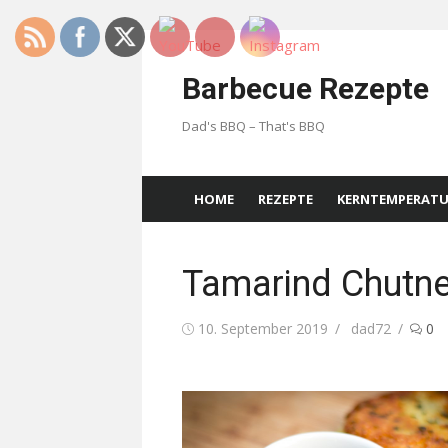
Skip
to
Barbecue Rezepte
content
Dad's BBQ – That's BBQ
HOME
REZEPTE
KERNTEMPERAT
Tamarind Chutn
Posted
Author
10. September 2019
dad72
0
on