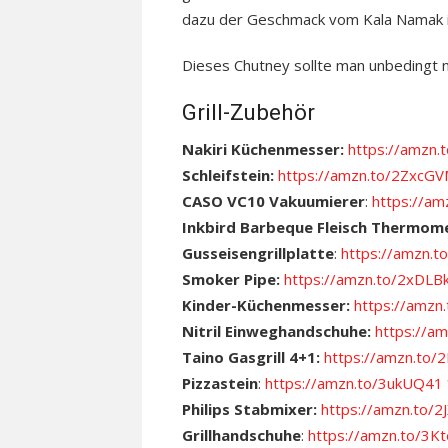
dazu der Geschmack vom Kala Namak is
Dieses Chutney sollte man unbedingt 
Grill-Zubehör
Nakiri Küchenmesser:
https://amzn
Schleifstein:
https://amzn.to/2ZxcG
CASO VC10 Vakuumierer
:
https://a
Inkbird Barbeque Fleisch Thermom
Gusseisengrillplatte
:
https://amzn
Smoker Pipe:
https://amzn.to/2xDLB
Kinder-Küchenmesser:
https://amz
Nitril Einweghandschuhe:
https://a
Taino Gasgrill 4+1:
https://amzn.to/
Pizzastein
:
https://amzn.to/3ukUQ41
Philips Stabmixer:
https://amzn.to/2
Grillhandschuhe
:
https://amzn.to/3