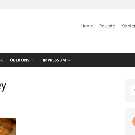
Home
Rezepte
Kernte
UR
ÜBER UNS
IMPRESSUM
ey
S
fo