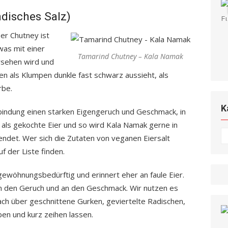
disches Salz)
er Chutney ist
was mit einer
Tamarind Chutney – Kala Namak
rsehen wird und
als Klumpen dunkle fast schwarz aussieht, als
rbe.
K
bindung einen starken Eigengeruch und Geschmack, in
als gekochte Eier und so wird Kala Namak gerne in
K
ndet. Wer sich die Zutaten von veganen Eiersalt
f der Liste finden.
gewöhnungsbedürftig und erinnert eher an faule Eier.
an den Geruch und an den Geschmack. Wir nutzen es
nfach über geschnittene Gurken, geviertelte Radischen,
en und kurz zeihen lassen.