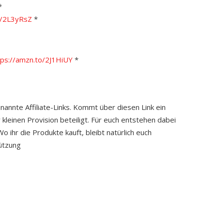
*
o/2L3yRsZ
*
tps://amzn.to/2J1HiUY
*
enannte Affiliate-Links. Kommt über diesen Link ein
 kleinen Provision beteiligt. Für euch entstehen dabei
 ihr die Produkte kauft, bleibt natürlich euch
ützung