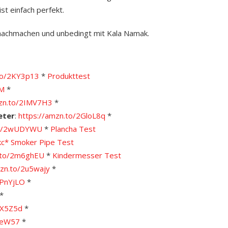
t einfach perfekt.
nachmachen und unbedingt mit Kala Namak.
.to/2KY3p13
*
Produkttest
VM
*
mzn.to/2IMV7H3
*
eter
:
https://amzn.to/2GloL8q
*
.to/2wUDYWU
*
Plancha Test
kc*
Smoker Pipe Test
n.to/2m6ghEU
*
Kindermesser Test
mzn.to/2u5wajy
*
2PnYjLO
*
*
JX5Z5d
*
KteW57
*