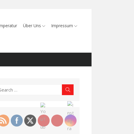
mperatur
Über Uns
Impressum
earch
Search
r: