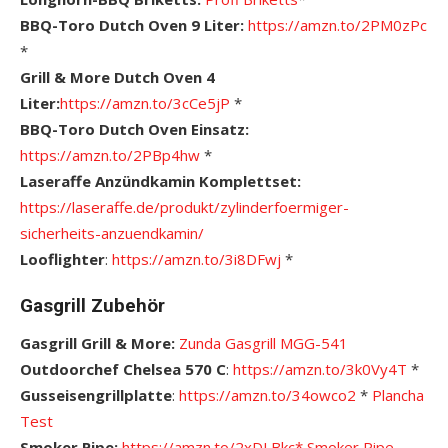
BBQ-Toro Dutch Oven 9 Liter:
https://amzn.to/2PM0zPc
*
Grill & More Dutch Oven 4
Liter:
https://amzn.to/3cCe5jP
*
BBQ-Toro Dutch Oven Einsatz:
https://amzn.to/2PBp4hw
*
Laseraffe Anzündkamin Komplettset:
https://laseraffe.de/produkt/zylinderfoermiger-
sicherheits-anzuendkamin/
Looflighter
:
https://amzn.to/3i8DFwj
*
Gasgrill Zubehör
Gasgrill Grill & More:
Zunda Gasgrill MGG-541
Outdoorchef Chelsea 570 C
:
https://amzn.to/3k0Vy4T
*
Gusseisengrillplatte
:
https://amzn.to/34owco2
*
Plancha
Test
Smoker Pipe:
https://amzn.to/2xDLBkc*
Smoker Pipe