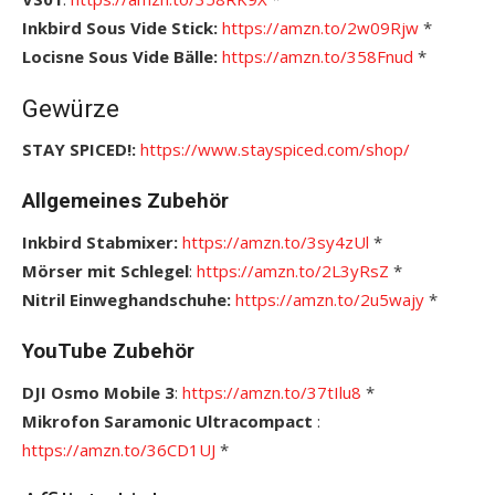
Inkbird Sous Vide Stick:
https://amzn.to/2w09Rjw
*
Locisne Sous Vide Bälle:
https://amzn.to/358Fnud
*
Gewürze
STAY SPICED!:
https://www.stayspiced.com/shop/
Allgemeines Zubehör
Inkbird Stabmixer:
https://amzn.to/3sy4zUl
*
Mörser mit Schlegel
:
https://amzn.to/2L3yRsZ
*
Nitril Einweghandschuhe:
https://amzn.to/2u5wajy
*
YouTube Zubehör
DJI Osmo Mobile 3
:
https://amzn.to/37tIlu8
*
Mikrofon Saramonic Ultracompact
:
https://amzn.to/36CD1UJ
*