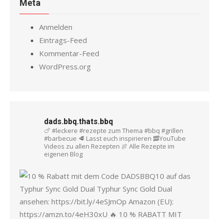
Meta
Anmelden
Eintrags-Feed
Kommentar-Feed
WordPress.org
dads.bbq.thats.bbq
🍗 #leckere #rezepte zum Thema #bbq #grillen
#barbecue
🥩 Lasst euch inspirieren
🥓YouTube
Videos zu allen Rezepten
🍖 Alle Rezepte im
eigenen Blog