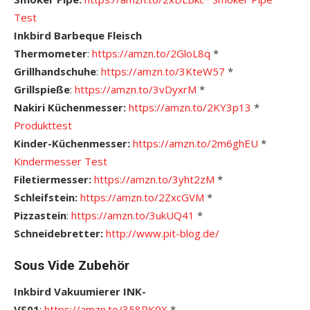
Test
Inkbird Barbeque Fleisch
Thermometer
:
https://amzn.to/2GloL8q
*
Grillhandschuhe
:
https://amzn.to/3KteW57
*
Grillspieße
:
https://amzn.to/3vDyxrM
*
Nakiri Küchenmesser:
https://amzn.to/2KY3p13
*
Produkttest
Kinder-Küchenmesser:
https://amzn.to/2m6ghEU
*
Kindermesser Test
Filetiermesser:
https://amzn.to/3yht2zM
*
Schleifstein:
https://amzn.to/2ZxcGVM
*
Pizzastein
:
https://amzn.to/3ukUQ41
*
Schneidebretter:
http://www.pit-blog.de/
Sous Vide Zubehör
Inkbird Vakuumierer INK-
VS01
:
https://
amzn.to/358RK9X
*