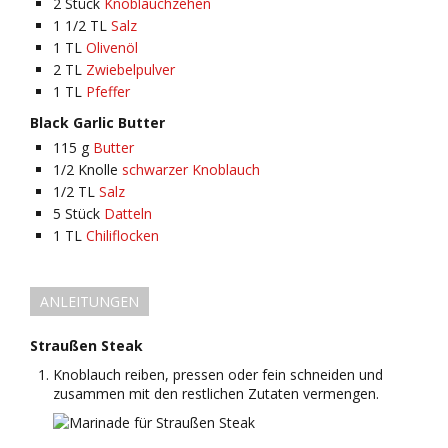
2
Stück
Knoblauchzehen
1 1/2
TL
Salz
1
TL
Olivenöl
2
TL
Zwiebelpulver
1
TL
Pfeffer
Black Garlic Butter
115
g
Butter
1/2
Knolle
schwarzer Knoblauch
1/2
TL
Salz
5
Stück
Datteln
1
TL
Chiliflocken
ANLEITUNGEN
Straußen Steak
Knoblauch reiben, pressen oder fein schneiden und
zusammen mit den restlichen Zutaten vermengen.