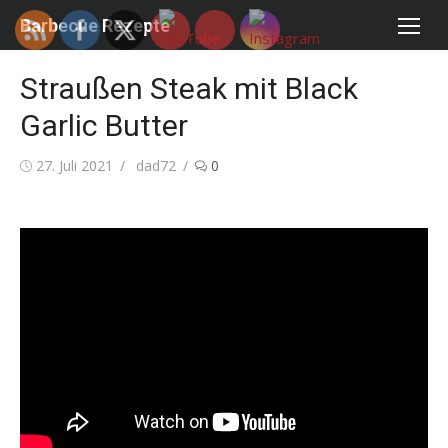
Skip
Barbecue Rezepte
to
content
Straußen Steak mit Black
Garlic Butter
Posted
Author
27. Juli 2021
dad72
0
on