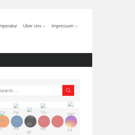
mperatur
Über Uns
Impressum
earch
Search
r: