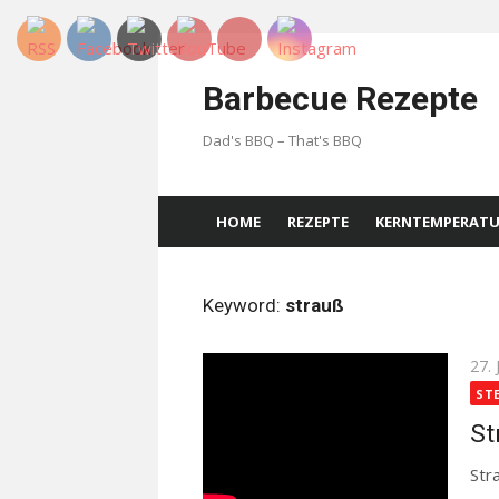
Skip
to
Barbecue Rezepte
content
Dad's BBQ – That's BBQ
HOME
REZEPTE
KERNTEMPERAT
Keyword:
strauß
Pos
27. 
on
ST
St
Str