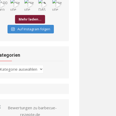
Mehr laden…
Auf Instagram folgen
ategorien
ategorien