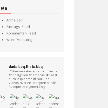
eta
Anmelden
Eintrags-Feed
Kommentar-Feed
WordPress.org
dads.bbq.thats.bbq
🍗 #leckere #rezepte zum Thema
#bbq #grillen #barbecue
🥩 Lasst
euch inspirieren
🥓YouTube
Videos zu allen Rezepten
🍖 Alle
Rezepte im eigenen Blog