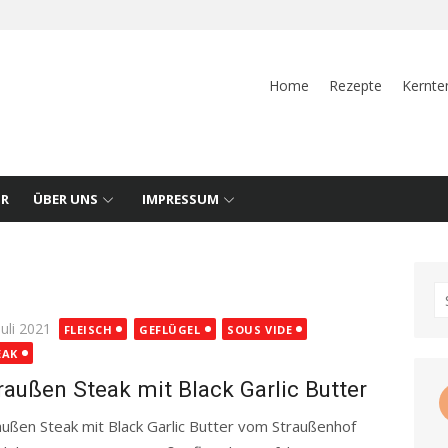
Home
Rezepte
Kernte
UR
ÜBER UNS
IMPRESSUM
S
fo
ted
Juli 2021
FLEISCH
GEFLÜGEL
SOUS VIDE
EAK
raußen Steak mit Black Garlic Butter
außen Steak mit Black Garlic Butter vom Straußenhof