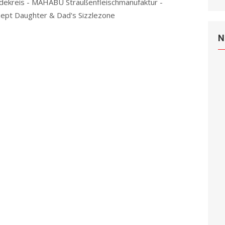
dekreis - MAHABU Straußenfleischmanufaktur -
ept Daughter & Dad's Sizzlezone
Read more
N