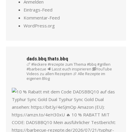
Anmelden
Eintrags-Feed
Kommentar-Feed
WordPress.org
dads.bbq.thats.bbq
🍗 #leckere #rezepte zum Thema #bbq #grillen
#barbecue
🥩 Lasst euch inspirieren
🥓YouTube
Videos zu allen Rezepten
🍖 Alle Rezepte im
eigenen Blog