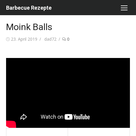
Skip
Barbecue Rezepte
to
content
Moink Balls
Posted
Author
23. April 2019
dad72
0
on