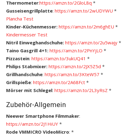
Thermometer
:
https://amzn.to/2GloL8q
*
Gusseisengrillplatte
:
https://amzn.to/2wUDYWU
*
Plancha Test
Kinder-Küchenmesser:
https://amzn.to/2m6ghEU
*
Kindermesser Test
Nitril Einweghandschuhe:
https://amzn.to/2u5wajy
*
Taino Gasgrill 4+1:
https://amzn.to/2PnYjLO
*
Pizzastein
:
https://amzn.to/3ukUQ41
*
Philips Stabmixer:
https://amzn.to/2JX5Z5d
*
Grillhandschuhe
:
https://amzn.to/3KteW57
*
Grillspieße
:
https://amzn.to/2A68Fct
*
Mörser mit Schlegel
:
https://amzn.to/2L3yRsZ
*
Zubehör-Allgemein
Neewer Smartphone Filmmaker
:
https://amzn.to/2J1HiUY
*
Rode VMMICRO VideoMicro
: *