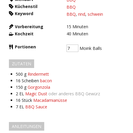
Küchenstil
BBQ
Keyword
BBQ
,
rind
,
schwein
Vorbereitung
15
Minuten
Kochzeit
40
Minuten
Portionen
Moink Balls
ZUTATEN
500
g
Rindermett
16
Scheiben
bacon
150
g
Gorgonzola
2
EL
Magic Dust
oder anderes BBQ Gewürz
16
Stück
Macadamianüsse
7
EL
BBQ Sauce
ANLEITUNGEN