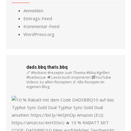
Anmelden
Eintrags-Feed
Kommentar-Feed
WordPress.org
dads.bbq.thats.bbq
🍗 #leckere #rezepte zum Thema #bbq #grillen
#barbecue
🥩 Lasst euch inspirieren
🥓YouTube
Videos zu allen Rezepten
🍖 Alle Rezepte im
eigenen Blog