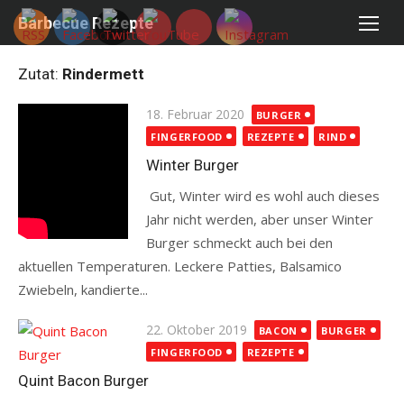
Skip
Barbecue Rezepte
to
content
Zutat:
Rindermett
Posted
18. Februar 2020
BURGER
on
FINGERFOOD
REZEPTE
RIND
Winter Burger
Gut, Winter wird es wohl auch dieses
Jahr nicht werden, aber unser Winter
Burger schmeckt auch bei den
aktuellen Temperaturen. Leckere Patties, Balsamico
Zwiebeln, kandierte...
Read more
Posted
22. Oktober 2019
BACON
BURGER
on
FINGERFOOD
REZEPTE
Quint Bacon Burger