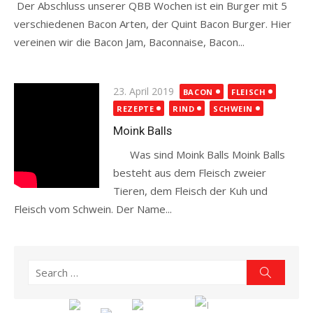
Der Abschluss unserer QBB Wochen ist ein Burger mit 5
verschiedenen Bacon Arten, der Quint Bacon Burger. Hier
vereinen wir die Bacon Jam, Baconnaise, Bacon...
Read more
Posted
23. April 2019
BACON
FLEISCH
on
REZEPTE
RIND
SCHWEIN
Moink Balls
Was sind Moink Balls Moink Balls
besteht aus dem Fleisch zweier
Tieren, dem Fleisch der Kuh und
Fleisch vom Schwein. Der Name...
Read more
Search
Search
for: