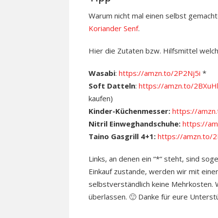
Warum nicht mal einen selbst gemacht
Koriander Senf
.
Hier die Zutaten bzw. Hilfsmittel wel
Wasabi
:
https://amzn.to/2P2Nj5i
*
Soft Datteln
:
https://amzn.to/2BXuH
kaufen)
Kinder-Küchenmesser:
https://amz
Nitril Einweghandschuhe:
https://a
Taino Gasgrill 4+1:
https://amzn.to/
Links, an denen ein “*“ steht, sind sog
Einkauf zustande, werden wir mit einer
selbstverständlich keine Mehrkosten. Wo
überlassen. 🙂 Danke für eure Unterst