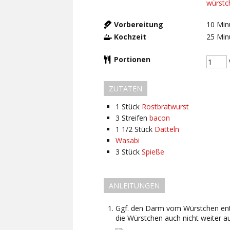
würstc
Vorbereitung
10
Min
Kochzeit
25
Min
Portionen
ZUTATEN
1
Stück
Rostbratwurst
3
Streifen
bacon
1 1/2
Stück
Datteln
Wasabi
3
Stück
Spieße
ANLEITUNGEN
Ggf. den Darm vom Würstchen entfe
die Würstchen auch nicht weiter au