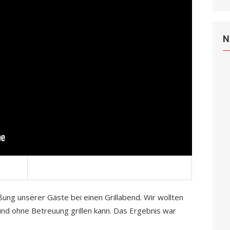
N
ung unserer Gäste bei einen Grillabend. Wir wollten
nd ohne Betreuung grillen kann. Das Ergebnis war