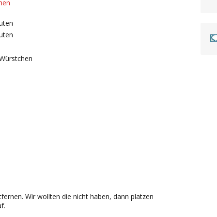
hen
uten
uten
Würstchen
rnen. Wir wollten die nicht haben, dann platzen
f.