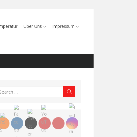
mperatur
Über Uns
Impressum
earch
Search
r: