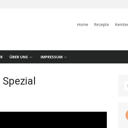
Home
Rezepte
Kernte
UR
ÜBER UNS
IMPRESSUM
 Spezial
S
fo