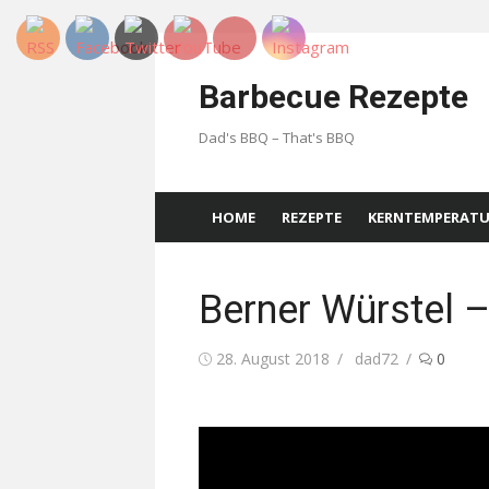
Skip
to
Barbecue Rezepte
content
Dad's BBQ – That's BBQ
HOME
REZEPTE
KERNTEMPERAT
Berner Würstel –
Posted
Author
28. August 2018
dad72
0
on