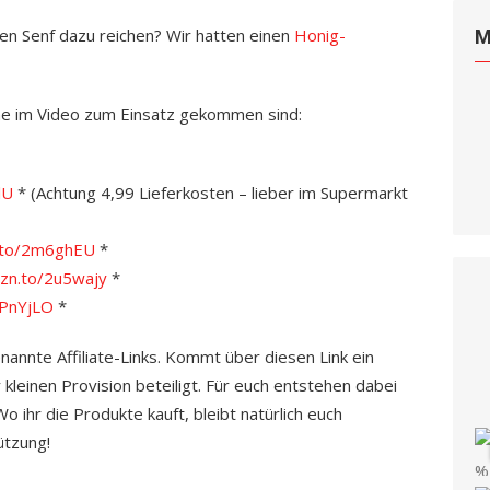
en Senf dazu reichen? Wir hatten einen
Honig-
M
che im Video zum Einsatz gekommen sind:
lU
* (Achtung 4,99 Lieferkosten – lieber im Supermarkt
n.to/2m6ghEU
*
mzn.to/2u5wajy
*
2PnYjLO
*
enannte Affiliate-Links. Kommt über diesen Link ein
 kleinen Provision beteiligt. Für euch entstehen dabei
 ihr die Produkte kauft, bleibt natürlich euch
ützung!