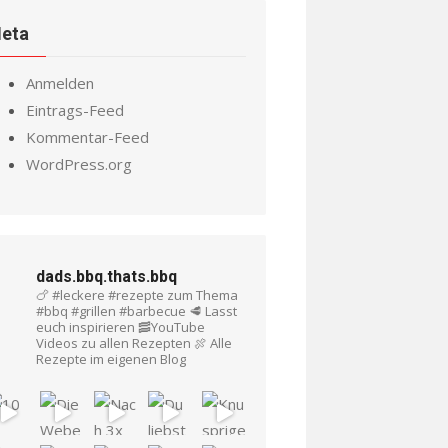
eta
Anmelden
Eintrags-Feed
Kommentar-Feed
WordPress.org
dads.bbq.thats.bbq
🍗 #leckere #rezepte zum Thema
#bbq #grillen #barbecue
🥩 Lasst
euch inspirieren
🥓YouTube
Videos zu allen Rezepten
🍖 Alle
Rezepte im eigenen Blog